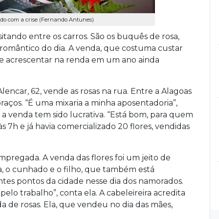
ndo com a crise (Fernando Antunes)
itando entre os carros. São os buquês de rosa,
romântico do dia. A venda, que costuma custar
e acrescentar na renda em um ano ainda
encar, 62, vende as rosas na rua. Entre a Alagoas
raços. “É uma mixaria a minha aposentadoria”,
, a venda tem sido lucrativa. “Está bom, para quem
s 7h e já havia comercializado 20 flores, vendidas
sempregada. A venda das flores foi um jeito de
a, o cunhado e o filho, que também está
tes pontos da cidade nesse dia dos namorados.
elo trabalho”, conta ela. A cabeleireira acredita
a de rosas.
Ela, que vendeu no dia das mães,