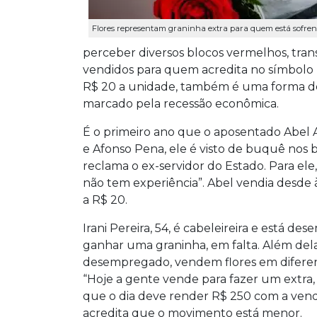
Flores representam graninha extra para quem está sofre
perceber diversos blocos vermelhos, trans
vendidos para quem acredita no símbolo 
R$ 20 a unidade, também é uma forma d
marcado pela recessão econômica.
É o primeiro ano que o aposentado Abel Al
e Afonso Pena, ele é visto de buquê nos b
reclama o ex-servidor do Estado. Para ele
não tem experiência”. Abel vendia desde à
a R$ 20.
Irani Pereira, 54, é cabeleireira e está de
ganhar uma graninha, em falta. Além del
desempregado, vendem flores em diferen
“Hoje a gente vende para fazer um extra, p
que o dia deve render R$ 250 com a vend
acredita que o movimento está menor.