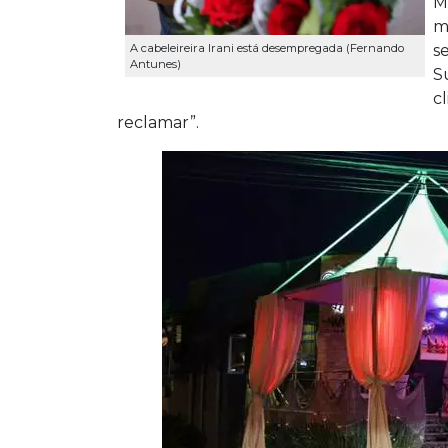
M
m
s
A cabeleireira Irani está desempregada (Fernando
Antunes)
S
c
reclamar”.