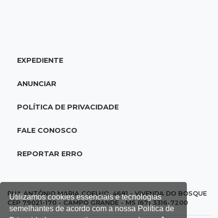
18:51
Oportunidades
UEMS está com seleções para professores
com salários de até R$ 10,2 mil
EXPEDIENTE
18:33
Em 2022
Homem que ajudou a sequestrar bebê matou
ANUNCIAR
adolescente atropelada no Amazonas
POLÍTICA DE PRIVACIDADE
18:15
Nubank Parque
Palmeiras e Inter ficam no 0 a 0 pela 22ª
FALE CONOSCO
rodada do Brasileirão
REPORTAR ERRO
17:58
Gratuitas
Justiça homologa acordo para castração de
1% da população de pets na Capital
RUA ANTÔNIO MARIA COELHO, 4681 - VIVENDA DO BOSQUE
Utilizamos cookies essenciais e tecnologias
CEP 79021-170 - CAMPO GRANDE - MS (67) 3316-7200
semelhantes de acordo com a nossa Política de
17:32
Arena Fonte Nova