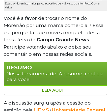
Estádio Morenão, maior palco esportivo de MS, visto do alto (Foto: Osmar
Veiga)
Você é a favor de trocar o nome do
Morenão por uma marca comercial? Essa
é a pergunta que move a enquete desta
terça-feira do
Campo Grande News
.
Participe votando abaixo e deixe seu
comentário em nossas redes sociais.
RESUMO
Nossa ferramenta de IA resume a notícia
para você!
LEIA AQUI
O Campo Grande News realizou enquete
sobre a possível troca do nome do estádio
A discussão surgiu após a cessão do
Morenão por uma marca comercial, debate
estádio pela
UFMS
(
Universidade Federal