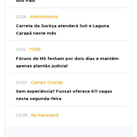
dos Pais
21:34
Atendimento
Carreta da Justiça atenderá Juti e Laguna
Carapã neste mês
21:14
TJMS
Fóruns de MS fecham por dois dias e mantêm
apenas plantão judicial
20:52
Campo Grande
Sem experiência? Funsat oferece 611 vagas
nesta segunda-feira
20:30
No Maracanã
Flamengo vence Vitória por 2 a 0 e encurta
distância para o líder