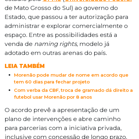
que surgiu após a cessão do espaço pela UFMS
de Mato Grosso do Sul) ao governo do
ao governo estadual. O acordo permite
Estado, que passou a ter autorização para
exploração comercial, incluindo venda de
administrar e explorar comercialmente o
naming rights. O estádio está fechado para
grandes jogos e deve passar por reformas de
espaço. Entre as possibilidades está a
R$ 16 milhões, com reabertura prevista para
venda de
naming rights
, modelo já
2027.
adotado em outras arenas do país.
LEIA TAMBÉM
Morenão pode mudar de nome em acordo que
tem 60 dias para fechar projeto
Com verba da CBF, troca de gramado dá direito a
futebol usar Morenão por 8 anos
O acordo prevê a apresentação de um
plano de intervenções e abre caminho
para parcerias com a iniciativa privada,
inclusive com concessão de longo prazo.