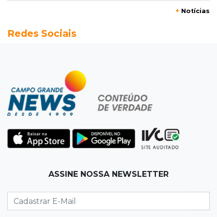
+
Notícias
20:13
Empregos
Redes Sociais
Seleções em MS têm salários de até R$ 8,2 mil;
veja oportunidades
19:50
Jardim Itatiaia
Vigia é amarrado durante roubo de carro e
dois caminhões em pátio
19:35
Bragança Paulista
Corinthians vence Bragantino por 2 a 0 e sobe
para 7º no Brasileirão
19:12
Na Vila Belmiro
ASSINE NOSSA NEWSLETTER
Athletico vence Santos por 2 a 0 e mantém 3º
lugar no Brasileirão