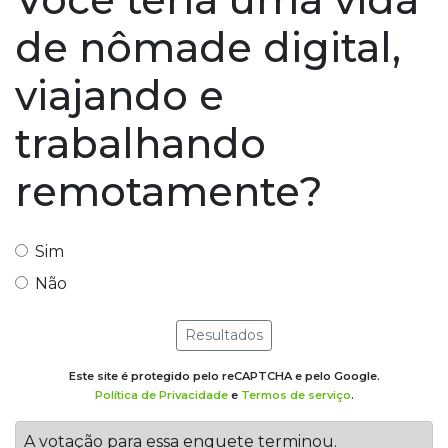
de nômade digital,
viajando e
trabalhando
remotamente?
Sim
Não
Resultados
Este site é protegido pelo reCAPTCHA e pelo Google.
Política de Privacidade
e
Termos de serviço
.
A votação para essa enquete terminou.