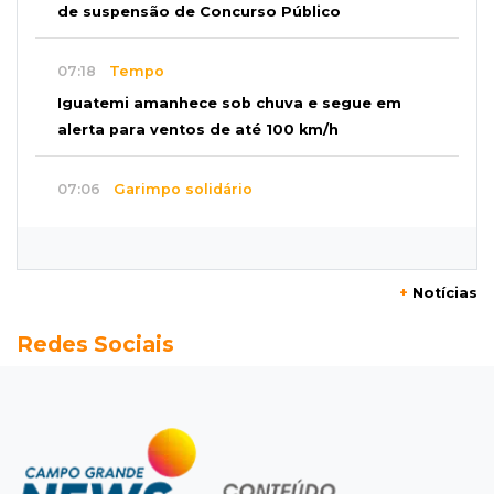
de suspensão de Concurso Público
07:18
Tempo
Iguatemi amanhece sob chuva e segue em
alerta para ventos de até 100 km/h
07:06
Garimpo solidário
Sapatos de marca e tamanco de Scheila
Carvalho viram achados em Bazar de Cincão
+
Notícias
07:05
De improviso à tradição
Redes Sociais
Cinco famílias iniciaram festa que celebra
raízes bolivianas
07:00
Post Patrocinado
Indústria da construção impulsiona MS e abre
espaço para mulheres