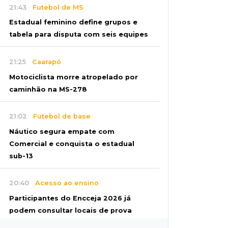
21:43
Futebol de MS
Estadual feminino define grupos e
tabela para disputa com seis equipes
21:25
Caarapó
Motociclista morre atropelado por
caminhão na MS-278
21:02
Futebol de base
Náutico segura empate com
Comercial e conquista o estadual
sub-13
20:40
Acesso ao ensino
Participantes do Encceja 2026 já
podem consultar locais de prova