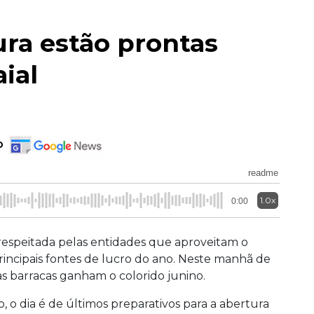
ura estão prontas
ial
o
readme
1.0x
0:00
 respeitada pelas entidades que aproveitam o
incipais fontes de lucro do ano. Neste manhã de
 as barracas ganham o colorido junino.
 o dia é de últimos preparativos para a abertura