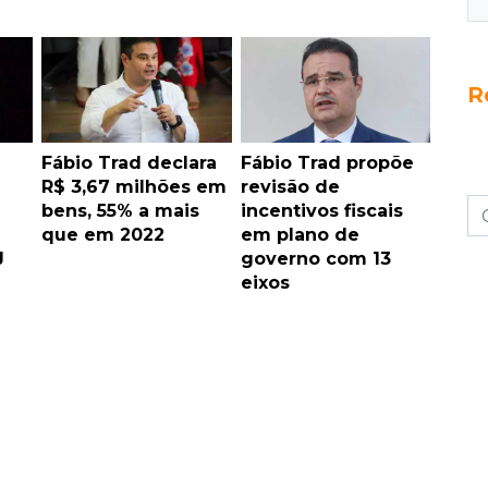
R
1
Fábio Trad declara
Fábio Trad propõe
R$ 3,67 milhões em
revisão de
bens, 55% a mais
incentivos fiscais
que em 2022
em plano de
J
governo com 13
eixos