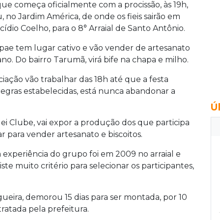
ue começa oficialmente com a procissão, às 19h,
, no Jardim América, de onde os fieis sairão em
ídio Coelho, para o 8° Arraial de Santo Antônio.
pae tem lugar cativo e vão vender de artesanato
no. Do bairro Tarumã, virá bife na chapa e milho.
ciação vão trabalhar das 18h até que a festa
 regras estabelecidas, está nunca abandonar a
Ú
ei Clube, vai expor a produção dos que participa
ar para vender artesanato e biscoitos.
experiência do grupo foi em 2009 no arraial e
te muito critério para selecionar os participantes,
gueira, demorou 15 dias para ser montada, por 10
atada pela prefeitura.