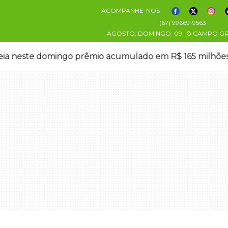
ACOMPANHE-NOS
(67) 99669-9563
AGOSTO, DOMINGO
09
CAMPO G
eia neste domingo prêmio acumulado em R$ 165 milhõe