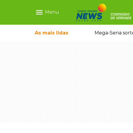
menu
Menu
As mais
lidas
Alerta Amber é acionado para localizar Ayla, bebê desaparecida em Campo Grande
Mega-Sena sort