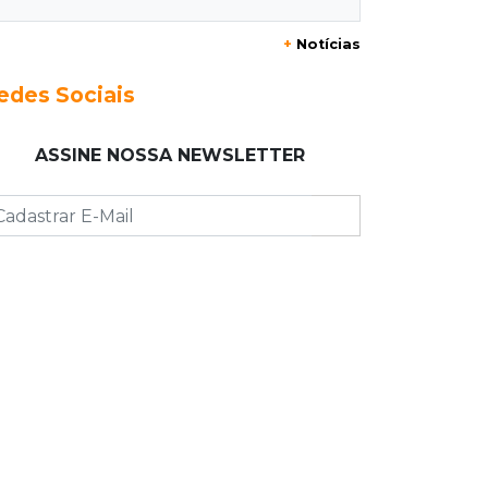
20:29
Pedro Gomes
+
Notícias
Jovem morre baleado e suspeita
envolve disputa entre facções rivais
edes Sociais
20:01
Futebol feminino
ASSINE NOSSA NEWSLETTER
Pantanal treina em Goiânia antes de
jogo que vale acesso inédito à Série
A2
19:44
Campeonato Brasileiro
Remo busca empate com Atlético-MG
e segue na zona de rebaixamento
19:27
Caso Ayla
Defesa diz que preso suspeito de
sequestro só emprestou casa a
conhecido