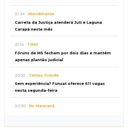
21:34
Atendimento
Carreta da Justiça atenderá Juti e Laguna
Carapã neste mês
21:14
TJMS
Fóruns de MS fecham por dois dias e mantêm
apenas plantão judicial
20:52
Campo Grande
Sem experiência? Funsat oferece 611 vagas
nesta segunda-feira
20:30
No Maracanã
Flamengo vence Vitória por 2 a 0 e encurta
distância para o líder