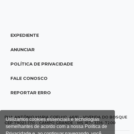
18:51
Oportunidades
UEMS está com seleções para professores
com salários de até R$ 10,2 mil
EXPEDIENTE
18:33
Em 2022
Homem que ajudou a sequestrar bebê matou
ANUNCIAR
adolescente atropelada no Amazonas
POLÍTICA DE PRIVACIDADE
18:15
Nubank Parque
Palmeiras e Inter ficam no 0 a 0 pela 22ª
FALE CONOSCO
rodada do Brasileirão
REPORTAR ERRO
17:58
Gratuitas
Justiça homologa acordo para castração de
1% da população de pets na Capital
RUA ANTÔNIO MARIA COELHO, 4681 - VIVENDA DO BOSQUE
Utilizamos cookies essenciais e tecnologias
CEP 79021-170 - CAMPO GRANDE - MS (67) 3316-7200
semelhantes de acordo com a nossa Política de
17:32
Arena Fonte Nova
Privacidade e, ao continuar navegando, você