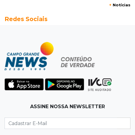
+
Notícias
20:13
Empregos
Redes Sociais
Seleções em MS têm salários de até R$ 8,2 mil;
veja oportunidades
19:50
Jardim Itatiaia
Vigia é amarrado durante roubo de carro e
dois caminhões em pátio
19:35
Bragança Paulista
Corinthians vence Bragantino por 2 a 0 e sobe
para 7º no Brasileirão
19:12
Na Vila Belmiro
ASSINE NOSSA NEWSLETTER
Athletico vence Santos por 2 a 0 e mantém 3º
lugar no Brasileirão