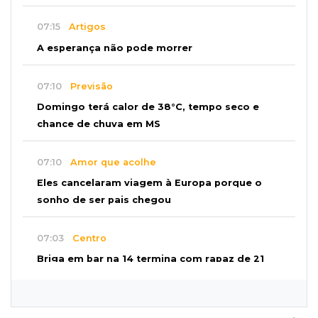
07:15
Artigos
A esperança não pode morrer
07:10
Previsão
Domingo terá calor de 38°C, tempo seco e
chance de chuva em MS
07:10
Amor que acolhe
Eles cancelaram viagem à Europa porque o
sonho de ser pais chegou
07:03
Centro
Briga em bar na 14 termina com rapaz de 21
anos morto a facada
07:01
Editorial