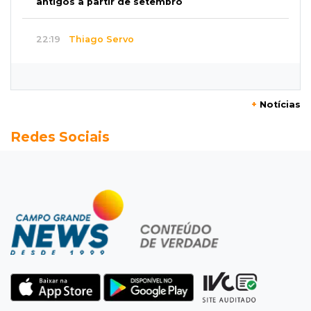
antigos a partir de setembro
22:19
Thiago Servo
Sertanejo desiste de ação de R$ 12 milhões
por pagar pensão sem ser pai
+
Notícias
21:50
Balcão de empregos
Redes Sociais
Semana vai começar com 909 novas
oportunidades de trabalho em 114 funções
21:31
Flagrante
Motorista atinge carro parado, perde
retrovisor e foge no Jardim Antártica
21:12
Entrevista
“Sinto que ela está por perto”, diz mãe de
bebê desaparecida