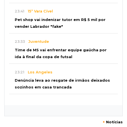
23:41
15ª Vara Cível
Pet shop vai indenizar tutor em R$ 5 mil por
vender Labrador "fake"
23:33
Juventude
Time de MS vai enfrentar equipe gaúcha por
ida à final da copa de futsal
23:21
Los Angeles
Denúncia leva ao resgate de irmãos deixados
sozinhos em casa trancada
23:17
Clima
Defesa Civil recomenda atenção em MS com
formação de ciclone bomba
+
Notícias