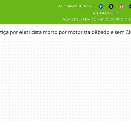
ACOMPANHE-NOS
(67) 99669-9563
AGOSTO, SÁBADO
08
CAMPO GR
stiça por eletricista morto por motorista bêbado e sem 