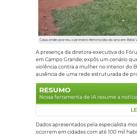
Casa onde ocorreu o primeiro feminicídio do ano em Bela Vi
A presença da diretora-executiva do Fór
em Campo Grande, expôs um cenário que d
violência contra a mulher no interior do B
ausência de uma rede estruturada de pr
RESUMO
Nossa ferramenta de IA resume a notícia
LE
A diretora-executiva do Fórum Brasile
alertou sobre a falta de proteção às 
Dados apresentados pela especialista mos
50% dos homicídios ocorrem. Municípi
ocorrem em cidades com até 100 mil habi