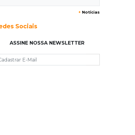
forte neblina
+
Notícias
08:42
Agendão de jogos
edes Sociais
Clássico carioca é destaque na
rodada do Brasileirão deste sábado
ASSINE NOSSA NEWSLETTER
08:35
Já experimentou?
Ceviche de ponkan existe e pode
surpreender no sabor
08:29
Procura-se
Dócil e brincalhão, cachorrinho Dobi
desaparece no Centro de Campo
Grande
08:21
Jardim Noroeste
Homem invade casa pela janela e