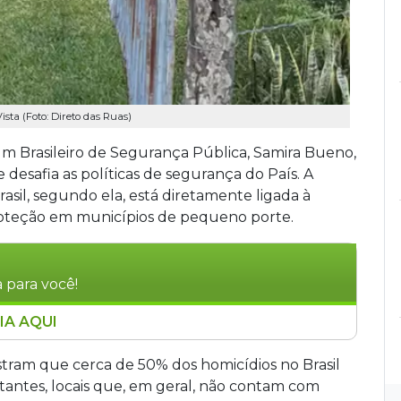
sta (Foto: Direto das Ruas)
um Brasileiro de Segurança Pública, Samira Bueno,
esafia as políticas de segurança do País. A
rasil, segundo ela, está diretamente ligada à
oteção em municípios de pequeno porte.
 para você!
IA AQUI
iro de Segurança Pública, Samira Bueno,
mulheres em cidades pequenas, onde cerca de
tram que cerca de 50% dos homicídios no Brasil
os com até 100 mil habitantes geralmente não
tantes, locais que, em geral, não contam com