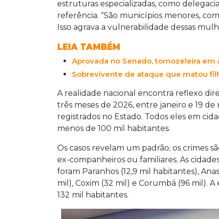
possuem delegacias especializadas, cas
estruturas especializadas, como delegaci
a vulnerabilidade feminina. Em Mato Gr
referência. “São municípios menores, co
nos primeiros três meses de 2026, todo
Isso agrava a vulnerabilidade dessas mulh
de 100 mil habitantes. Samira destacou
LEIA TAMBÉM
dificulta o acesso à ajuda e aumenta o 
Aprovada no Senado, tornozeleira em 
diferentes setores, como assistência so
proteção. Além disso, ressaltou a import
Sobrevivente de ataque que matou filh
revitimização e interromper ciclos de
A realidade nacional encontra reflexo di
qualificado pode salvar vidas.
três meses de 2026, entre janeiro e 19 de
registrados no Estado. Todos eles em cida
menos de 100 mil habitantes.
Os casos revelam um padrão; os crimes s
ex-companheiros ou familiares. As cidad
foram Paranhos (12,9 mil habitantes), Anastá
mil), Coxim (32 mil) e Corumbá (96 mil). 
132 mil habitantes.