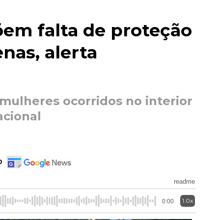
õem falta de proteção
nas, alerta
mulheres ocorridos no interior
acional
o
readme
1.0x
0:00