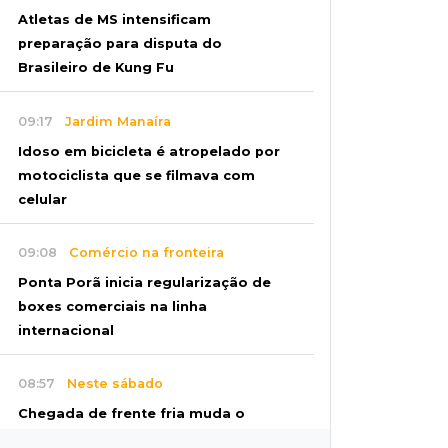
Atletas de MS intensificam
preparação para disputa do
Brasileiro de Kung Fu
09:17
Jardim Manaíra
Idoso em bicicleta é atropelado por
motociclista que se filmava com
celular
09:08
Comércio na fronteira
Ponta Porã inicia regularização de
boxes comerciais na linha
internacional
08:57
Neste sábado
Chegada de frente fria muda o
tempo e Maracaju amanhece com