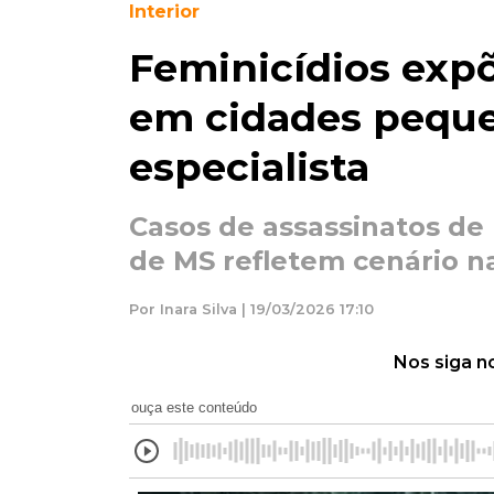
Interior
Feminicídios exp
em cidades peque
especialista
Casos de assassinatos de 
de MS refletem cenário n
Por Inara Silva | 19/03/2026 17:10
Nos siga n
ouça este conteúdo