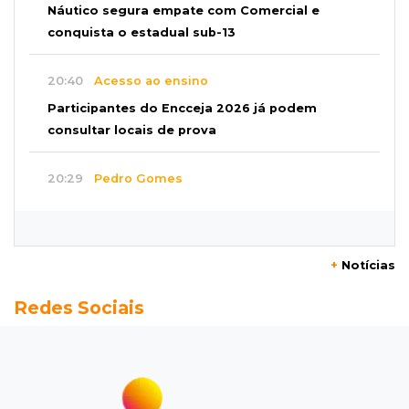
Náutico segura empate com Comercial e
conquista o estadual sub-13
20:40
Acesso ao ensino
Participantes do Encceja 2026 já podem
consultar locais de prova
20:29
Pedro Gomes
Jovem morre baleado e suspeita envolve
disputa entre facções rivais
+
Notícias
20:01
Futebol feminino
Redes Sociais
Pantanal treina em Goiânia antes de jogo que
vale acesso inédito à Série A2
19:44
Campeonato Brasileiro
Remo busca empate com Atlético-MG e segue