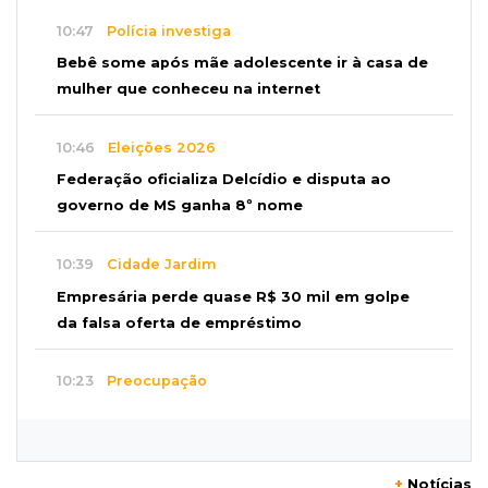
10:47
Polícia investiga
Bebê some após mãe adolescente ir à casa de
mulher que conheceu na internet
10:46
Eleições 2026
Federação oficializa Delcídio e disputa ao
governo de MS ganha 8º nome
10:39
Cidade Jardim
Empresária perde quase R$ 30 mil em golpe
da falsa oferta de empréstimo
10:23
Preocupação
Anvisa sobe alerta sobre testosterona sem
indicação como risco ao coração
+
Notícias