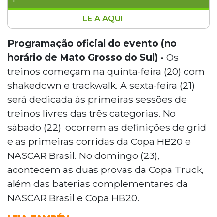
LEIA AQUI
O Autódromo Internacional Orlando
Moura, em Campo Grande-MS, será o
Programação oficial do evento (no
palco da abertura da temporada 2025 da
horário de Mato Grosso do Sul) -
Os
Copa Truck, NASCAR Brasil e Copa
treinos começam na quinta-feira (20) com
Hyundai HB20 nos dias 22 e 23 de março.
shakedown e trackwalk. A sexta-feira (21)
A programação inclui seis corridas,
será dedicada às primeiras sessões de
distribuídas entre sábado e domingo,
além de treinos, classificações e visitação
treinos livres das três categorias. No
aos boxes. Ingressos a partir de R$ 25
sábado (22), ocorrem as definições de grid
estão disponíveis online. As corridas serão
e as primeiras corridas da Copa HB20 e
transmitidas pela Band, SporTV e canais
NASCAR Brasil. No domingo (23),
de streaming. O evento contará com a
acontecem as duas provas da Copa Truck,
presença de grandes nomes do
automobilismo brasileiro, como Rubens
além das baterias complementares da
Barrichello e Cacá Bueno.
NASCAR Brasil e Copa HB20.