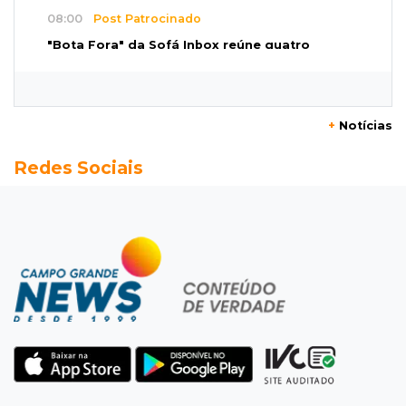
08:00
Post Patrocinado
"Bota Fora" da Sofá Inbox reúne quatro
opções com 48% de desconto
07:58
Túnel do tempo
+
Notícias
Fonte gigante fez supermercado em 1973 virar
Redes Sociais
passeio campo-grandense
07:49
Copa Pelezinho
Torneio de futsal abre 34ª edição com quatro
jogos neste sábado
07:48
Pele Vermelha, Corona, Valley...
Muita gente já passou a madrugada dentro da
imaginação de Scalise