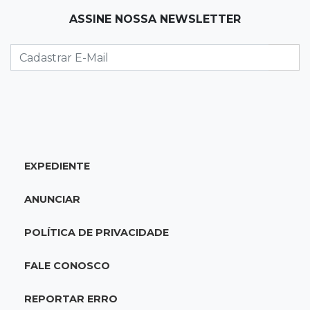
07:45
José Marques
ASSINE NOSSA NEWSLETTER
Agosto no Bosque reúne esporte, cultura e
prêmios
07:33
Agenda
Riedel vai a Brasília para reunião no Ministério
do Meio Ambiente
07:30
Post Patrocinado
EXPEDIENTE
Indústria da construção impulsiona MS e abre
espaço para mulheres
ANUNCIAR
07:27
Propostas
POLÍTICA DE PRIVACIDADE
Saúde cria grupo para identificar gargalos na
regulação do SUS em MS
FALE CONOSCO
07:15
Dourados
REPORTAR ERRO