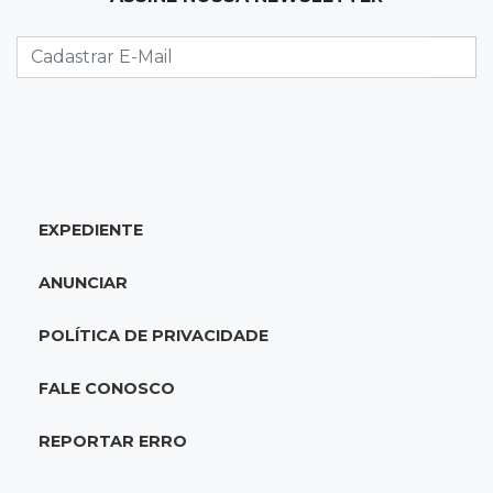
Foragido por roubo morre baleado em
confronto com policiais militares
20:25
Sorte
Veja as dezenas de hoje na Mega-Sena, Quina,
Timemania e mais
EXPEDIENTE
20:06
Balcão de empregos
Semana termina com 913 vagas de trabalho
ANUNCIAR
abertas em 114 funções
POLÍTICA DE PRIVACIDADE
19:47
Festival do Sobá
Em visita à Feira Central, Riedel volta a
FALE CONOSCO
prometer apoio para revitalização
REPORTAR ERRO
19:28
Contravenção penal