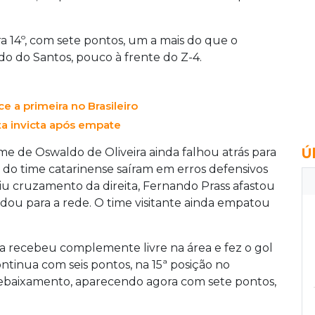
a 14º, com sete pontos, um a mais do que o
ado do Santos, pouco à frente do Z-4.
 a primeira no Brasileiro
ta invicta após empate
Ú
ime de Oswaldo de Oliveira ainda falhou atrás para
s do time catarinense saíram em erros defensivos
iu cruzamento da direita, Fernando Prass afastou
dou para a rede. O time visitante ainda empatou
 recebeu complemente livre na área e fez o gol
ontinua com seis pontos, na 15ª posição no
 rebaixamento, aparecendo agora com sete pontos,