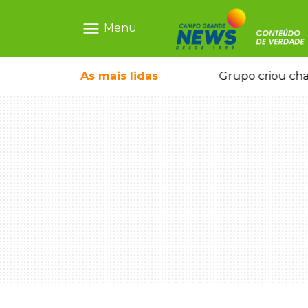
menu
Menu
icape deixou 4 mortos e 8 feridos
As mais
lidas
Grupo criou cha