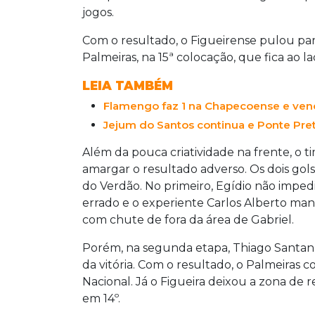
jogos.
Com o resultado, o Figueirense pulou par
Palmeiras, na 15ª colocação, que fica ao l
LEIA TAMBÉM
Flamengo faz 1 na Chapecoense e vence
Jejum do Santos continua e Ponte Pre
Além da pouca criatividade na frente, o t
amargar o resultado adverso. Os dois gol
do Verdão. No primeiro, Egídio não imped
errado e o experiente Carlos Alberto man
com chute de fora da área de Gabriel.
Porém, na segunda etapa, Thiago Santana
da vitória. Com o resultado, o Palmeiras c
Nacional. Já o Figueira deixou a zona de
em 14º.