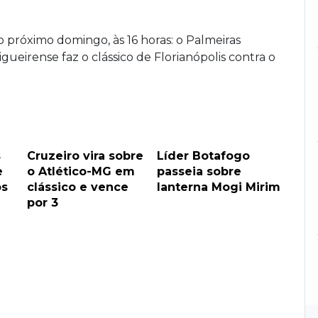
 próximo domingo, às 16 horas: o Palmeiras
ueirense faz o clássico de Florianópolis contra o
s
Cruzeiro vira sobre
Líder Botafogo
e
o Atlético-MG em
passeia sobre
ós
clássico e vence
lanterna Mogi Mirim
por 3