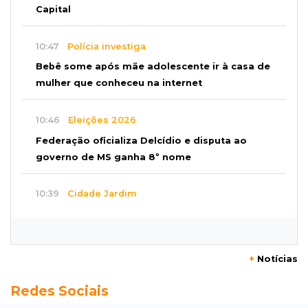
Capital
10:47
Polícia investiga
Bebê some após mãe adolescente ir à casa de
mulher que conheceu na internet
10:46
Eleições 2026
Federação oficializa Delcídio e disputa ao
governo de MS ganha 8º nome
10:39
Cidade Jardim
Empresária perde quase R$ 30 mil em golpe
da falsa oferta de empréstimo
+
Notícias
10:23
Preocupação
Redes Sociais
Anvisa sobe alerta sobre testosterona sem
indicação como risco ao coração