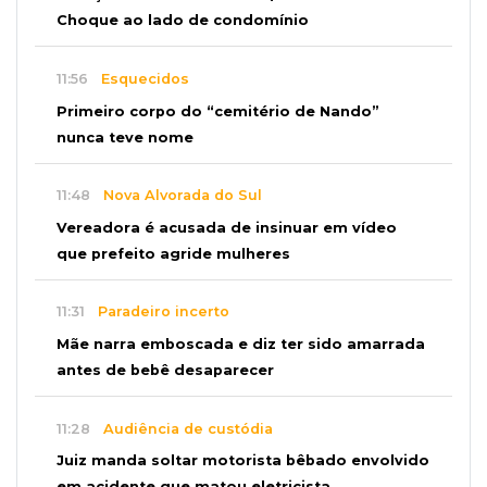
Choque ao lado de condomínio
11:56
Esquecidos
Primeiro corpo do “cemitério de Nando”
nunca teve nome
11:48
Nova Alvorada do Sul
Vereadora é acusada de insinuar em vídeo
que prefeito agride mulheres
11:31
Paradeiro incerto
Mãe narra emboscada e diz ter sido amarrada
antes de bebê desaparecer
11:28
Audiência de custódia
Juiz manda soltar motorista bêbado envolvido
em acidente que matou eletricista