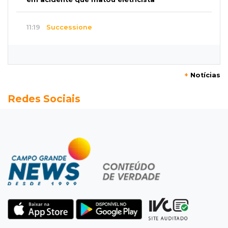
11:19
Successione
Preso há quase 1 semana, ex-deputado Neno
Razuk tenta liberdade no STJ
+
Notícias
11:07
Novo cenário
Redes Sociais
Acrissul atribui queda do rebanho em MS a
ciclo pecuário e uso da terra
11:00
Let it Rip
Esquece de farmar aura: campeonato de
Beyblade agita Campo Grande
10:56
Crime internacional
Boliviano morto pelo Bope era "figurão" do
tráfico de cocaína