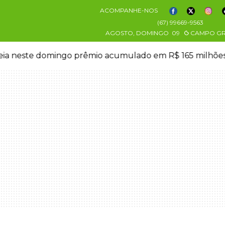
ACOMPANHE-NOS
(67) 99669-9563
AGOSTO, DOMINGO
09
CAMPO G
eia neste domingo prêmio acumulado em R$ 165 milhõe