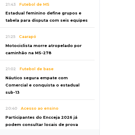
21:43
Futebol de MS
Estadual feminino define grupos e
tabela para disputa com seis equipes
21:25
Caarapó
Motociclista morre atropelado por
caminhão na MS-278
21:02
Futebol de base
Náutico segura empate com
Comercial e conquista o estadual
sub-13
20:40
Acesso ao ensino
Participantes do Encceja 2026 já
podem consultar locais de prova