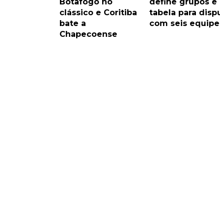
Botafogo no
define grupos e
clássico e Coritiba
tabela para disp
bate a
com seis equipe
Chapecoense