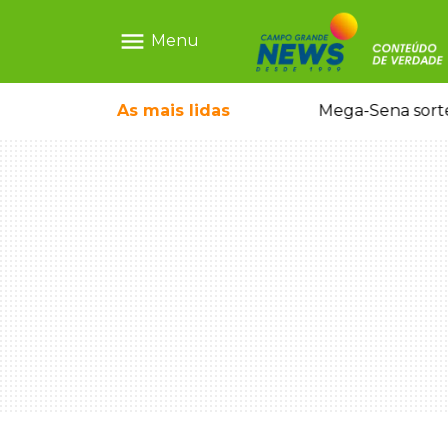
menu
Menu
rrada antes de bebê desaparecer
As mais
lidas
Mega-Sena sort