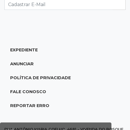
que matou companheira em Rio Verde
16:24
Área de Preservação
Justiça condena empresário por construção
de usina hidrelétrica ilegal em APP
EXPEDIENTE
16:15
Sem oxigênio
Trabalhadores passam mal dentro de caixa-
ANUNCIAR
d'água em obra do Belas Artes
POLÍTICA DE PRIVACIDADE
16:08
Regularização
Detran oferece serviços de transferência e
FALE CONOSCO
emissão de documentos em mega feirão
REPORTAR ERRO
15:57
Atenção
Anvisa barra “emagrecedores” sem registro e
alerta para testosterona falsificada
RUA ANTÔNIO MARIA COELHO, 4681 - VIVENDA DO BOSQUE