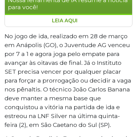
para você!
LEIA AQUI
O Juventude AG recebe o Instituto SET nesta
segunda-feira (6), às 19h, no Ginásio Municipal
No jogo de ida, realizado em 28 de março
Ulysses Guimarães, em Dourados, pela volta da
em Anápolis (GO), o Juventude AG venceu
primeira fase da Copa do Brasil de Futsal, com
por 7 a 1 e agora joga pelo empate para
entrada gratuita. Após vencer por 7 a 1 no jogo
avançar às oitavas de final. Já o Instituto
de ida, o time douradense joga pelo empate
SET precisa vencer por qualquer placar
para avançar às oitavas de final. O Instituto SET
precisa vencer para forçar a prorrogação ou a
para forçar a prorrogação ou decidir a vaga
disputa por pênaltis.
nos pênaltis. O técnico João Carlos Banana
deve manter a mesma base que
conquistou a vitória na partida de ida e
estreou na LNF Silver na última quinta-
feira (2), em São Caetano do Sul (SP).