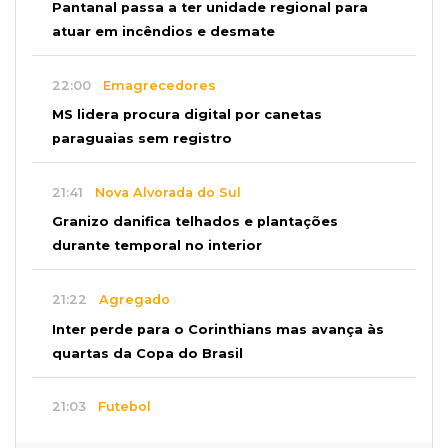
Pantanal passa a ter unidade regional para
atuar em incêndios e desmate
22:00
Emagrecedores
MS lidera procura digital por canetas
paraguaias sem registro
21:41
Nova Alvorada do Sul
Granizo danifica telhados e plantações
durante temporal no interior
21:22
Agregado
Inter perde para o Corinthians mas avança às
quartas da Copa do Brasil
21:03
Futebol
Vitória goleia Athletico-PR por 4 a 0 e avança