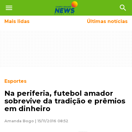
menu
search
Mais
lidas
Últimas notícias
Esportes
Na periferia, futebol amador
sobrevive da tradição e prêmios
em dinheiro
Amanda Bogo | 15/11/2016 08:52