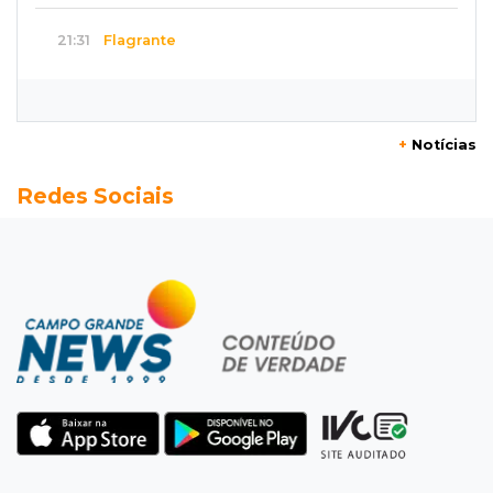
21:31
Flagrante
Motorista atinge carro parado, perde
retrovisor e foge no Jardim Antártica
+
Notícias
21:12
Capital
Redes Sociais
Mãe faz apelo por bebê desaparecida: “Sinto
que ela está por perto”
20:53
Futebol
Ventania adia Botafogo x Fluminense pelo
Brasileirão Feminino
20:34
Sorte
Veja as dezenas de hoje na Dupla Sena,
Lotomania, Quina e mais