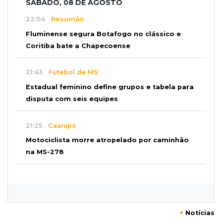
SÁBADO, 08 DE AGOSTO
22:04
Resumão
Fluminense segura Botafogo no clássico e
Coritiba bate a Chapecoense
21:43
Futebol de MS
Estadual feminino define grupos e tabela para
disputa com seis equipes
21:25
Caarapó
Motociclista morre atropelado por caminhão
na MS-278
21:02
Futebol de base
Náutico segura empate com Comercial e
conquista o estadual sub-13
+
Notícias