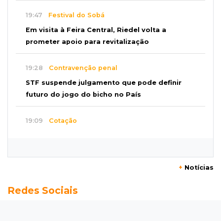
19:47
Festival do Sobá
Em visita à Feira Central, Riedel volta a
prometer apoio para revitalização
19:28
Contravenção penal
STF suspende julgamento que pode definir
futuro do jogo do bicho no País
19:09
Cotação
Dólar fecha em queda a R$ 5,10 após taxa de
juros cair para 14%
+
Notícias
18:44
Cidades
Redes Sociais
Taxa de homicídios cai na fronteira, assim
como as de estupros e roubos