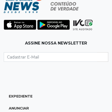
Homem é baleado após apontar revólver para
policiais militares
22:42
Resumão
Palmeiras e Vasco confirmam vagas nas
quartas da Copa do Brasil
ASSINE NOSSA NEWSLETTER
22:26
Eleições 2026
Eleitorado aprova teste da urna, mas diz que
colinha será "fundamental"
22:05
Sidrolândia
Briga termina com homem de 35 anos
assassinado a facadas
EXPEDIENTE
21:40
Ideb
ANUNCIAR
Escolas municipais lideram notas do Ensino