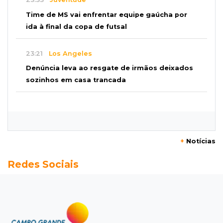
Time de MS vai enfrentar equipe gaúcha por
ida à final da copa de futsal
23:21
Los Angeles
Denúncia leva ao resgate de irmãos deixados
sozinhos em casa trancada
23:17
Clima
Defesa Civil recomenda atenção em MS com
formação de ciclone bomba
+
Notícias
23:00
Ideb
Redes Sociais
Entre escolas com nota divulgada, 3 estaduais
lideram o Ensino Médio na Capital
22:57
Chapadão do Sul