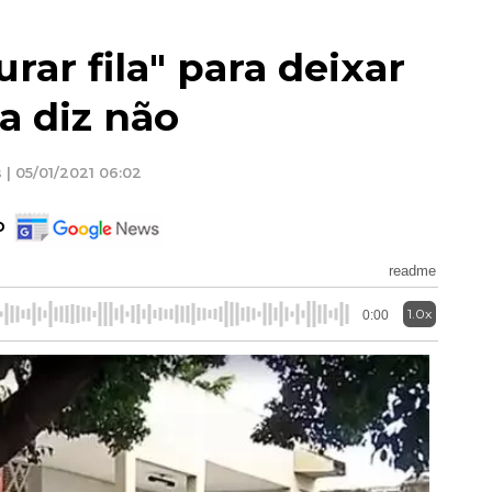
rar fila" para deixar
a diz não
 | 05/01/2021 06:02
o
readme
1.0x
0:00