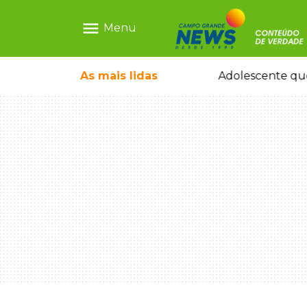
menu
Menu
rquiteto dos projetos fora do comum
As mais
lidas
Adolescente que