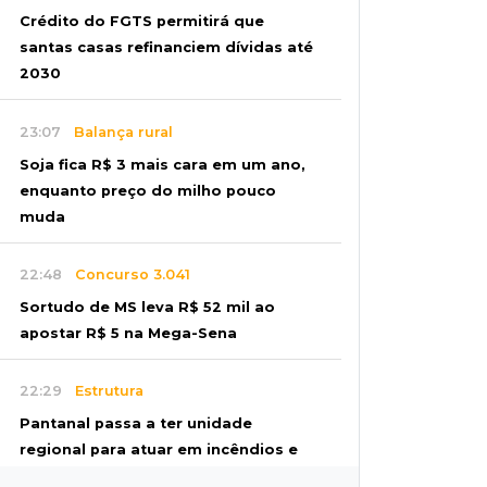
Crédito do FGTS permitirá que
santas casas refinanciem dívidas até
2030
23:07
Balança rural
Soja fica R$ 3 mais cara em um ano,
enquanto preço do milho pouco
muda
22:48
Concurso 3.041
Sortudo de MS leva R$ 52 mil ao
apostar R$ 5 na Mega-Sena
22:29
Estrutura
Pantanal passa a ter unidade
regional para atuar em incêndios e
desmate