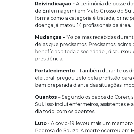
Reivindicação -
A cerimônia de posse do
de Enfermagem) em Mato Grosso do Sul, ne
forma como a categoria é tratada, princi
doença já matou 14 profissionais da área.
Mudanças -
"As palmas recebidas duran
delas que precisamos. Precisamos, acima de
benefícios a toda a sociedade", discursou
presidência.
Fortalecimento
- Também durante os dis
eleitoral, pregou zelo pela profissão para
bem preparada diante das situações imp
Quantos
– Segundo os dados do Coren, sã
Sul. Isso inclui enfermeiros, assistentes e
dia todo, com os doentes.
Luto
- A covid-19 levou mais um membro d
Pedrosa de Souza. A morte ocorreu em M