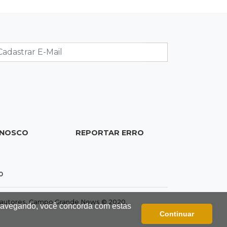
instalar 2,5 mil placas de ruas da
Capital
18:03
Mais 3,8 mil km
Com empréstimo bilionário, MS
planeja mais que dobrar malha
asfaltada até 2031
17:54
Promessa em ascensão
Campeã nacional, atleta de MS
ONOSCO
REPORTAR ERRO
representará o Brasil no Pan-
Americano de judô
17:46
Danos morais
0
Grávida acha barata em hambúrguer
e restaurante terá de pagar R$ 6 mil
dos autores. Campo Grande News © 2020.
 navegando, você concorda com estas
Continuar