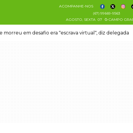
ACOMPANHE-NOS
(67) 99669-9563
AGOSTO, SEXTA
07
CAMPO GRA
 morreu em desafio era "escrava virtual", diz delegada