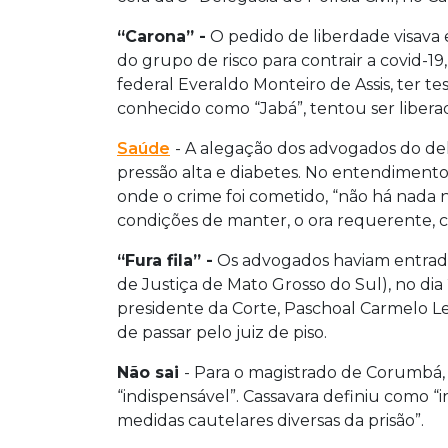
“Carona” -
O pedido de liberdade visava
do grupo de risco para contrair a covid-19, 
federal Everaldo Monteiro de Assis, ter t
conhecido como “Jabá”, tentou ser libera
Saúde
- A alegação dos advogados do de
pressão alta e diabetes. No entendimento
onde o crime foi cometido, “não há nada 
condições de manter, o ora requerente, c
“Fura fila” -
Os advogados haviam entrad
de Justiça de Mato Grosso do Sul), no dia
presidente da Corte, Paschoal Carmelo L
de passar pelo juiz de piso.
Não sai
- Para o magistrado de Corumbá,
“indispensável”. Cassavara definiu como “i
medidas cautelares diversas da prisão”.