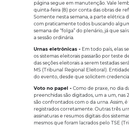
página segue em manutenção. Vale lembr
quinta-feira (8) por conta das obras de 
Somente nesta semana, a parte elétrica da
com praticamente todos buscando algum
semana de “folga” do plenário, já que sa
a sessão ordinária.
Urnas eletrônicas -
Em todo país, elas s
os sistemas eleitorais passarão por teste 
das seções eleitorais a serem testadas ser
MS (Tribunal Regional Eleitoral). Entida
do evento, desde que solicitem credencia
Voto no papel -
Como de praxe, no dia d
preenchidas são digitados, um a um, nas 
são confrontados com o da urna. Assim, é f
registrados corretamente. Outras três ur
assinaturas e resumos digitais dos sistemas 
mesmos que foram lacrados pelo TSE (Trib