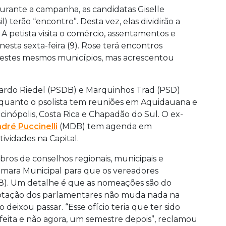
rante a campanha, as candidatas Giselle
 terão “encontro”. Desta vez, elas dividirão a
. A petista visita o comércio, assentamentos e
esta sexta-feira (9). Rose terá encontros
nestes mesmos municípios, mas acrescentou
uardo Riedel (PSDB) e Marquinhos Trad (PSD)
uanto o psolista tem reuniões em Aquidauana e
inópolis, Costa Rica e Chapadão do Sul. O ex-
dré Puccinelli
(MDB) tem agenda em
ividades na Capital.
s de conselhos regionais, municipais e
âmara Municipal para que os vereadores
(8). Um detalhe é que as nomeações são do
 votação dos parlamentares não muda nada na
 deixou passar. “Esse ofício teria que ter sido
feita e não agora, um semestre depois”, reclamou