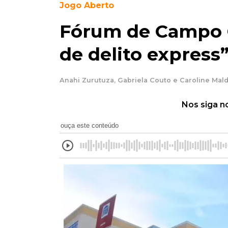
Jogo Aberto
Fórum de Campo G
de delito express
Anahi Zurutuza, Gabriela Couto e Caroline Mal
Nos siga n
ouça este conteúdo