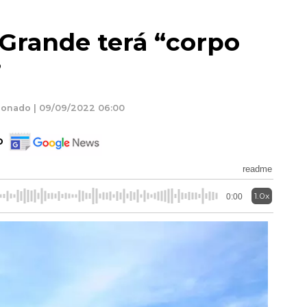
rande terá “corpo
”
donado | 09/09/2022 06:00
o
readme
1.0x
0:00