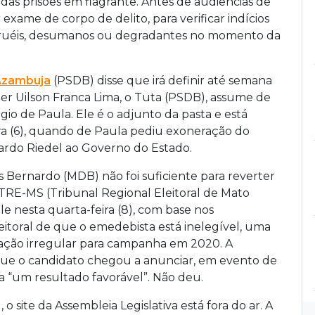
s das prisões em flagrante. Antes de audiências de
exame de corpo de delito, para verificar indícios
 cruéis, desumanos ou degradantes no momento da
Azambuja
(PSDB) disse que irá definir até semana
er Uilson Franca Lima, o Tuta (PSDB), assume de
rgio de Paula. Ele é o adjunto da pasta e está
ra (6), quando de Paula pediu exoneração do
ardo Riedel ao Governo do Estado.
 Bernardo (MDB) não foi suficiente para reverter
RE-MS (Tribunal Regional Eleitoral de Mato
le nesta quarta-feira (8), com base nos
itoral de que o emedebista está inelegível, uma
ação irregular para campanha em 2020. A
que o candidato chegou a anunciar, em evento de
 “um resultado favorável”. Não deu.
 o site da Assembleia Legislativa está fora do ar. A