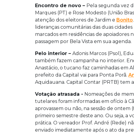
Encontro de novo –
Pela segunda vez du
Marques (PT) e Rose Modesto (União Brasil)
atenção dos eleitores de Jardim e
Bonito
lideranças comunitárias das duas cidades n
marcados em residências de apoiadores 
passagem por Bela Vista em sua agenda.
Pelo interior –
Adonis Marcos (Psol), Ed
também fazem campanha no interior. Enq
Anastácio, o tucano faz caminhadas em Alc
prefeito da Capital vai para Ponta Porã.
An
Aquidauana. Capital Contar (PRTB) tem at
Votação atrasada -
Nomeações de membro
tutelares foram informadas em ofício à C
aprovassem ou não, na sessão de ontem 
primeiro semestre deste ano. Ou seja, a
prática. O vereador Prof. André (Rede) não
enviado imediatamente após o ato da pre