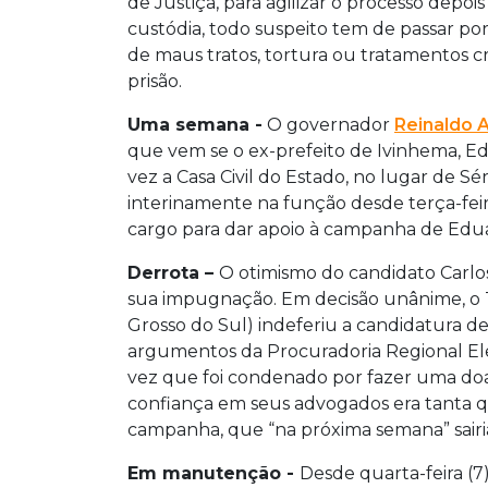
de Justiça, para agilizar o processo depoi
custódia, todo suspeito tem de passar por 
de maus tratos, tortura ou tratamentos
prisão.
Uma semana -
O governador
Reinaldo 
que vem se o ex-prefeito de Ivinhema, Ed
vez a Casa Civil do Estado, no lugar de Sé
interinamente na função desde terça-fei
cargo para dar apoio à campanha de Edu
Derrota –
O otimismo do candidato Carlos
sua impugnação. Em decisão unânime, o T
Grosso do Sul) indeferiu a candidatura de
argumentos da Procuradoria Regional Ele
vez que foi condenado por fazer uma do
confiança em seus advogados era tanta 
campanha, que “na próxima semana” sairia
Em manutenção -
Desde quarta-feira (7),