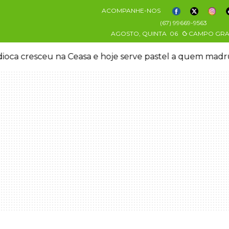
ACOMPANHE-NOS
(67) 99669-9563
AGOSTO, QUINTA
06
CAMPO GR
riou chave Pix para controlar adolescente antes de indu