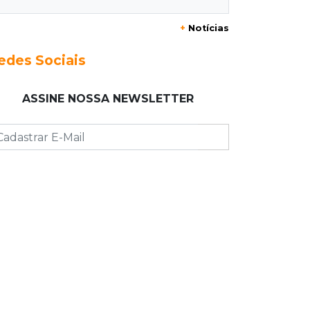
"Está assustado", diz advogado de
+
Notícias
garoto de 12 anos suspeito de
incendiar amigo
edes Sociais
08:07
Com Rui Barbosa
ASSINE NOSSA NEWSLETTER
Acidente na Rua Antônio Maria
Coelho causa lentidão e interdita
parte da via
08:00
Post Patrocinado
Studio Jozi Costa ajuda homens a
eliminar verrugas e pintas
07:52
A um clique
Do 1º prêmio às dívidas, jogadores
relatam como o vício tomou conta
da vida