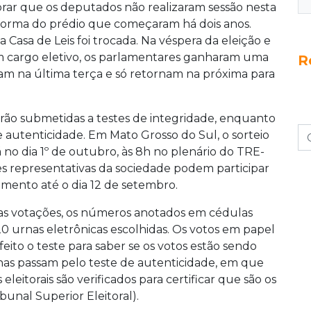
ar que os deputados não realizaram sessão nesta
reforma do prédio que começaram há dois anos.
 Casa de Leis foi trocada. Na véspera da eleição e
 cargo eletivo, os parlamentares ganharam uma
R
íram na última terça e só retornam na próxima para
erão submetidas a testes de integridade, enquanto
de autenticidade. Em Mato Grosso do Sul, o sorteio
á no dia 1º de outubro, às 8h no plenário do TRE-
des representativas da sociedade podem participar
mento até o dia 12 de setembro.
as votações, os números anotados em cédulas
20 urnas eletrônicas escolhidas. Os votos em papel
eito o teste para saber se os votos estão sendo
nas passam pelo teste de autenticidade, em que
eleitorais são verificados para certificar que são os
unal Superior Eleitoral).