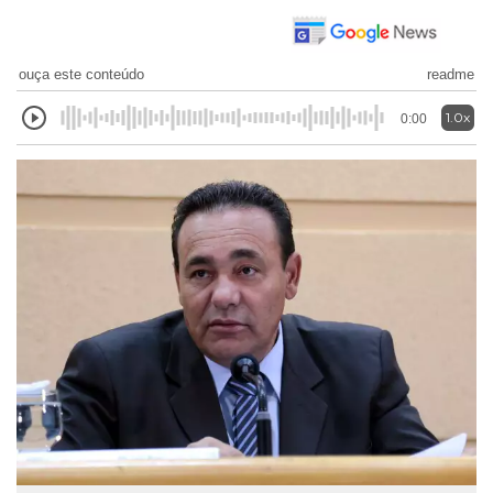
ouça este conteúdo
readme
1.0x
0:00