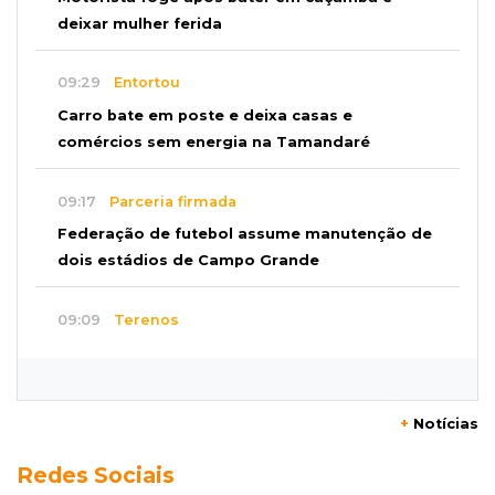
deixar mulher ferida
09:29
Entortou
Carro bate em poste e deixa casas e
comércios sem energia na Tamandaré
09:17
Parceria firmada
Federação de futebol assume manutenção de
dois estádios de Campo Grande
09:09
Terenos
Homem morre e três ficam feridos em
capotamento em rodovia
+
Notícias
08:51
Ponta Porã
Redes Sociais
Discussão termina com homem morto a socos