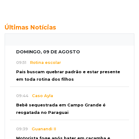
Últimas Notícias
DOMINGO, 09 DE AGOSTO
09:51
Rotina escolar
Pais buscam quebrar padrão e estar presente
em toda rotina dos filhos
09:44
Caso Ayla
Bebê sequestrada em Campo Grande é
resgatada no Paraguai
09:39
Guanandi II
Motorista foge após bater em caçamba e