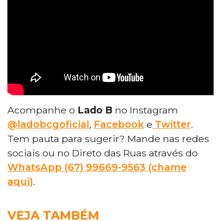
Acompanhe o
Lado B
no Instagram
@ladobcgoficial
,
Facebook
e
Twitter
.
Tem pauta para sugerir? Mande nas redes
sociais ou no Direto das Ruas através do
WhatsApp
(67) 99669-9563 (chame
aqui)
.
VEJA TAMBÉM