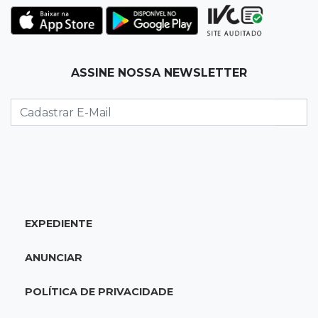
22:42
Resumão
Palmeiras e Vasco confirmam vagas nas
quartas da Copa do Brasil
ASSINE NOSSA NEWSLETTER
22:26
Eleições 2026
Eleitorado aprova teste da urna, mas diz que
colinha será "fundamental"
22:05
Sidrolândia
Briga termina com homem de 35 anos
assassinado a facadas
EXPEDIENTE
21:40
Ideb
ANUNCIAR
Escolas municipais lideram notas do Ensino
Fundamental em Campo Grande
POLÍTICA DE PRIVACIDADE
21:28
Futebol