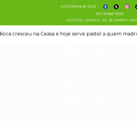
ACOMPANHE-NOS
(67) 99669-9563
AGOSTO, QUINTA
06
CAMPO GR
a
Adolescente que morreu em desafio era "escrava vir