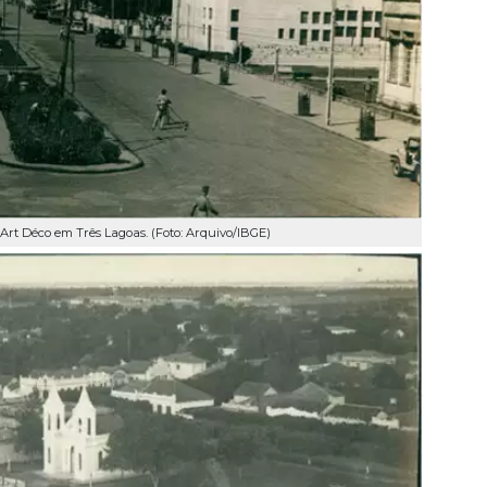
Art Déco em Três Lagoas. (Foto: Arquivo/IBGE)