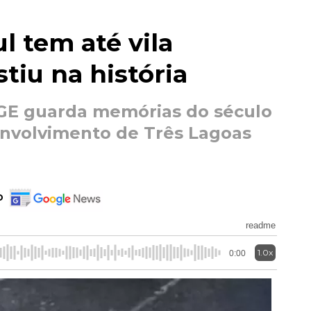
l tem até vila
stiu na história
BGE guarda memórias do século
envolvimento de Três Lagoas
o
readme
1.0x
0:00