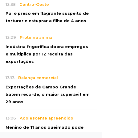
13:38
Centro-Oeste
Pai é preso em flagrante suspeito de
torturar e estuprar a filha de 4 anos
13:29
Proteína animal
Indústria frigorífica dobra empregos
e multiplica por 12 receita das
exportações
13:13
Balança comercial
Exportações de Campo Grande
batem recorde, o maior superávit em
29 anos
13:06
Adolescente apreendido
Menino de 11 anos queimado pode
precisar de hemodiálise; "só os pés