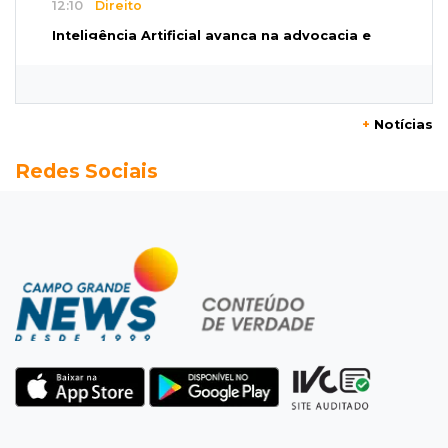
12:10
Direito
Inteligência Artificial avança na advocacia e
encurta tarefas administrativas
12:08
Decisão judicial
+
Notícias
Justiça manda tirar canil e proíbe treino do
Redes Sociais
Choque ao lado de condomínio
11:56
Esquecidos
Primeiro corpo do “cemitério de Nando”
nunca teve nome
11:48
Nova Alvorada do Sul
Vereadora é acusada de insinuar em vídeo
que prefeito agride mulheres
11:31
Paradeiro incerto