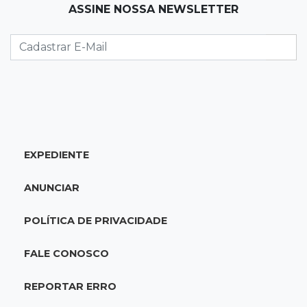
ASSINE NOSSA NEWSLETTER
Mãe narra emboscada e diz ter sido amarrada
antes de bebê desaparecer
11:28
Audiência de custódia
Juiz manda soltar motorista bêbado envolvido
em acidente que matou eletricista
11:19
Successione
EXPEDIENTE
Preso há quase 1 semana, ex-deputado Neno
Razuk tenta liberdade no STJ
ANUNCIAR
11:07
Novo cenário
POLÍTICA DE PRIVACIDADE
Acrissul atribui queda do rebanho em MS a
ciclo pecuário e uso da terra
FALE CONOSCO
11:00
Let it Rip
REPORTAR ERRO
Esquece de farmar aura: campeonato de