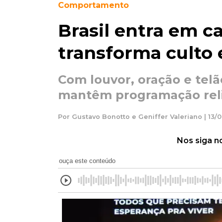
Comportamento
Brasil entra em c
transforma culto 
Com louvor, oração e tel
mantêm programação rel
Por Gustavo Bonotto e Geniffer Valeriano | 13/0
Nos siga n
ouça este conteúdo