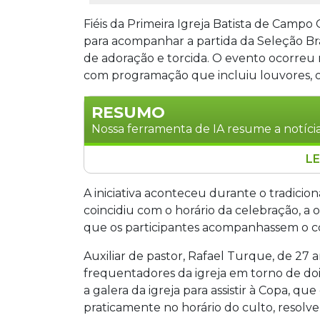
Fiéis da Primeira Igreja Batista de Campo
para acompanhar a partida da Seleção Br
de adoração e torcida. O evento ocorreu n
com programação que incluiu louvores, or
RESUMO
Nossa ferramenta de IA resume a notícia
LE
Fiéis da Primeira Igreja Batista de Ca
assistir à estreia do Brasil na Copa d
A iniciativa aconteceu durante o tradicion
oração e torcida. O evento ocorreu na
coincidiu com o horário da celebração, a
telão, pintura de rosto e troca de fi
que os participantes acompanhassem o con
para uma viagem missionária ao Nordes
Auxiliar de pastor, Rafael Turque, de 27 a
frequentadores da igreja em torno de do
a galera da igreja para assistir à Copa, q
praticamente no horário do culto, resolvem