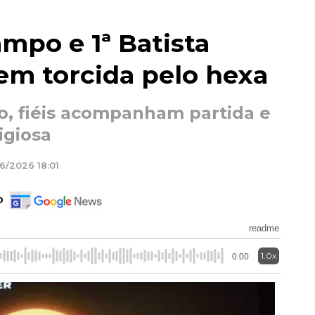
ampo e 1ª Batista
em torcida pelo hexa
ão, fiéis acompanham partida e
igiosa
6/2026 18:01
o
readme
1.0x
0:00