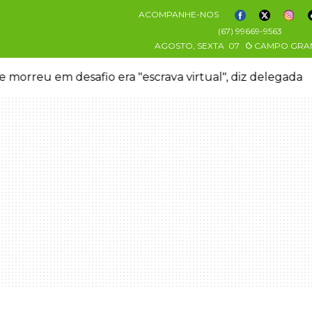
ACOMPANHE-NOS
(67) 99669-9563
AGOSTO, SEXTA
07
CAMPO GRA
 morreu em desafio era "escrava virtual", diz delegada