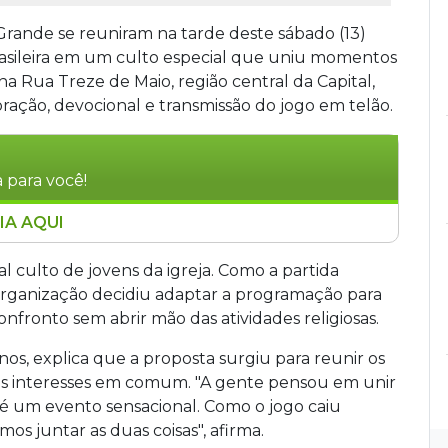
 Grande se reuniram na tarde deste sábado (13)
asileira em um culto especial que uniu momentos
a Rua Treze de Maio, região central da Capital,
ação, devocional e transmissão do jogo em telão.
 para você!
IA AQUI
mpo Grande se reuniram no sábado (13) para
o Mundo em um culto especial que uniu louvor,
al culto de jovens da igreja. Como a partida
 Rua Treze de Maio e incluiu transmissão em
 organização decidiu adaptar a programação para
gurinhas. O encontro também arrecadou recursos
fronto sem abrir mão das atividades religiosas.
te.
nos, explica que a proposta surgiu para reunir os
is interesses em comum. "A gente pensou em unir
ue é um evento sensacional. Como o jogo caiu
os juntar as duas coisas", afirma.