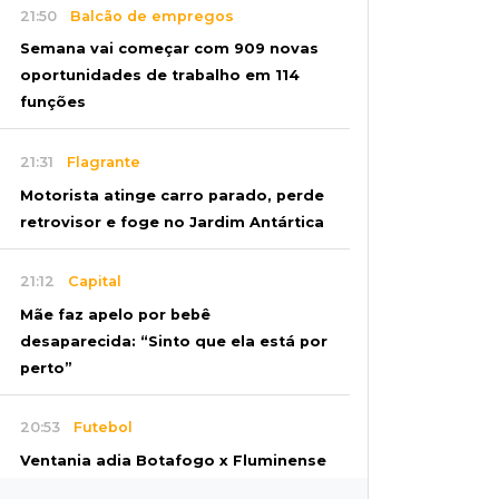
21:50
Balcão de empregos
Semana vai começar com 909 novas
oportunidades de trabalho em 114
funções
21:31
Flagrante
Motorista atinge carro parado, perde
retrovisor e foge no Jardim Antártica
21:12
Capital
Mãe faz apelo por bebê
desaparecida: “Sinto que ela está por
perto”
20:53
Futebol
Ventania adia Botafogo x Fluminense
pelo Brasileirão Feminino