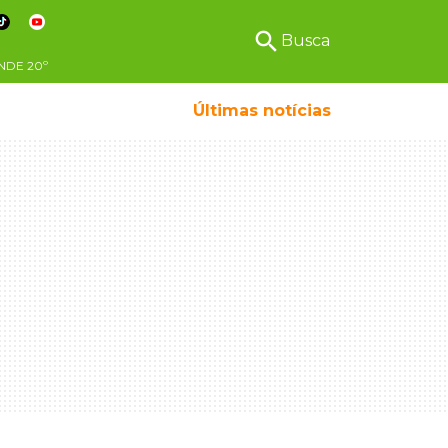
search
Busca
NDE
20º
Últimas notícias