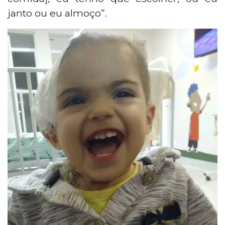
janto ou eu almoço”.