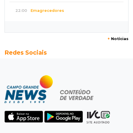
22:00
Emagrecedores
MS lidera procura digital por canetas
paraguaias sem registro
+
Notícias
21:41
Nova Alvorada do Sul
Redes Sociais
Granizo danifica telhados e plantações
durante temporal no interior
21:22
Agregado
Inter perde para o Corinthians mas avança às
quartas da Copa do Brasil
21:03
Futebol
Vitória goleia Athletico-PR por 4 a 0 e avança
às quartas da Copa do Brasil