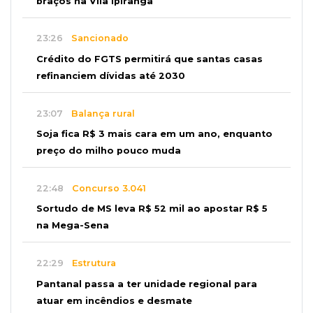
braços na Vila Ipiranga
23:26
Sancionado
Crédito do FGTS permitirá que santas casas
refinanciem dívidas até 2030
23:07
Balança rural
Soja fica R$ 3 mais cara em um ano, enquanto
preço do milho pouco muda
22:48
Concurso 3.041
Sortudo de MS leva R$ 52 mil ao apostar R$ 5
na Mega-Sena
22:29
Estrutura
Pantanal passa a ter unidade regional para
atuar em incêndios e desmate