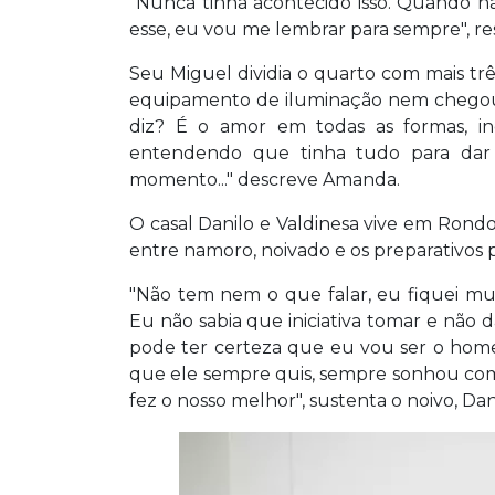
"Nunca tinha acontecido isso. Quando nã
esse, eu vou me lembrar para sempre", r
Seu Miguel dividia o quarto com mais trê
equipamento de iluminação nem chegou a
diz? É o amor em todas as formas, in
entendendo que tinha tudo para dar 
momento..." descreve Amanda.
O casal Danilo e Valdinesa vive em Rondo
entre namoro, noivado e os preparativos 
"Não tem nem o que falar, eu fiquei mui
Eu não sabia que iniciativa tomar e não dav
pode ter certeza que eu vou ser o hom
que ele sempre quis, sempre sonhou comigo
fez o nosso melhor", sustenta o noivo, Dani