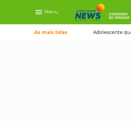
menu
Menu
icleta em caminhão estacionado
As mais
lidas
Adolescente que