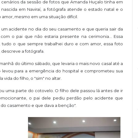
 cenários da sessão de fotos que Amanda Huçalo tinha em
ascida em Naviraí, a fotógrafa atende o estado natal e o
 o amor, mesmo em uma situação difícil.
do um acidente no dia do seu casamento e que queria sair da
o com o pai que não estaria presente na cerimonia... Essa
o, tudo o que sempre trabalhei duro e com amor, essa foto
 descreve a fotógrafa.
a manhã do último sábado, que levaria o mais novo casal até a
 o levou para a emergência do hospital e comprometeu sua
da do filho, o "sim" no altar.
 uma parte do cotovelo. O filho dele passou lá antes de ir
 emocionante, o pai dele pediu perdão pelo acidente que
do do casamento e que dava a benção".