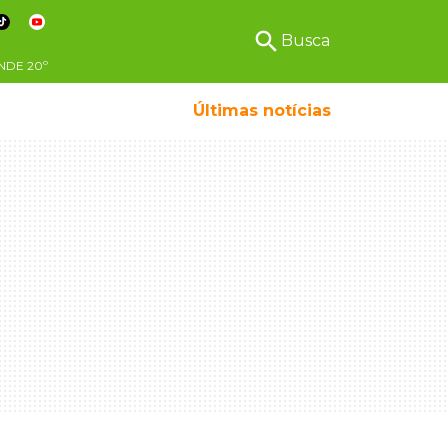
search
Busca
NDE
20º
Últimas notícias