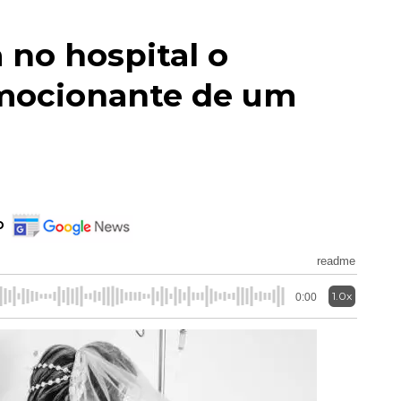
 no hospital o
ocionante de um
o
readme
1.0x
0:00