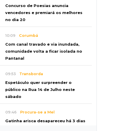
Concurso de Poesias anuncia
vencedores e premiará os melhores
no dia 20
10:09
Corumbá
Com canal travado e via inundada,
comunidade volta a ficar isolada no
Pantanal
09:53
Transborda
Espetáculo quer surpreender o
público na Rua 14 de Julho neste
sábado
09:46
Procura-se a Mel
Gatinha arisca desapareceu há 3 dias
bairro Vilas Boas e tutora pede ajuda