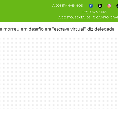
ACOMPANHE-NOS
(67) 99669-9563
AGOSTO, SEXTA
07
CAMPO GRA
 morreu em desafio era "escrava virtual", diz delegada