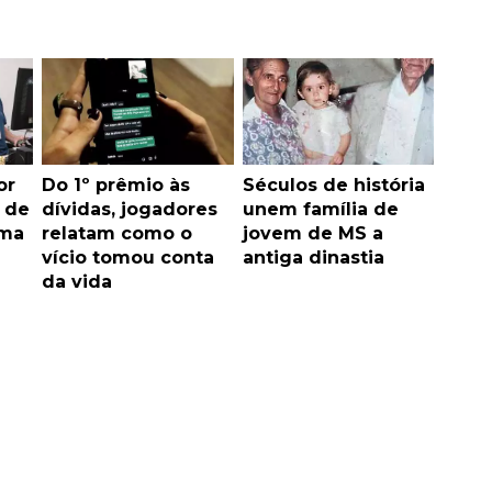
or
Do 1º prêmio às
Séculos de história
 de
dívidas, jogadores
unem família de
sma
relatam como o
jovem de MS a
vício tomou conta
antiga dinastia
da vida