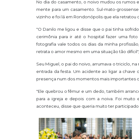
No dia do casamento, o noivo mudou os rumos e
mente para um casamento. Sul-mato-grossense n
vizinho e foi lá em Rondonópolis que ela retratou
"O Danilo me ligou e disse que o pai tinha sofri
cerimônia para ir até o hospital fazer uma fot
fotografia vale todos os dias da minha profissã
retrata o amor mesmo em uma situação tão difícil",
Seu Miguel, o pai do noivo, arrumava o triciclo, n
entrada da festa. Um acidente ao ligar a chave
presença num dos momentos mais importantes da vi
"Ele quebrou o fêmur e um dedo, também arrancou
para a igreja e depois com a noiva. Foi muito
aconteceu, disse que queria muito ter participa