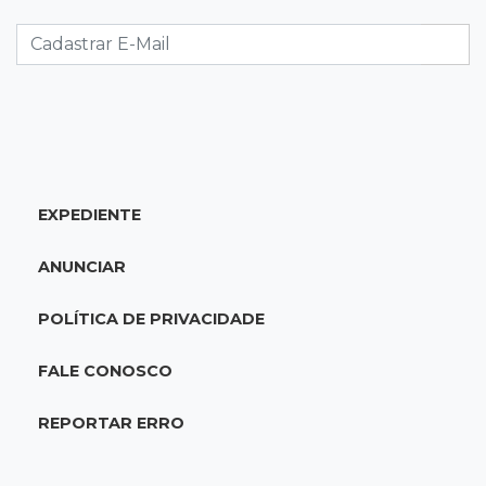
promessas, mas deixam a conta para depois
07:00
Agendão
Domingo é dia de Festival do Sobá e feiras em
homenagem aos pais
SÁBADO, 08 DE AGOSTO
EXPEDIENTE
22:04
Resumão
Fluminense segura Botafogo no clássico e
ANUNCIAR
Coritiba bate a Chapecoense
POLÍTICA DE PRIVACIDADE
21:43
Futebol de MS
Estadual feminino define grupos e tabela para
FALE CONOSCO
disputa com seis equipes
REPORTAR ERRO
21:25
Caarapó
Motociclista morre atropelado por caminhão