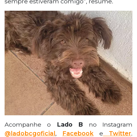
sempre estiveram comigo”, resume.
Acompanhe o
Lado B
no Instagram
@ladobcgoficial
,
Facebook
e
Twitter
.