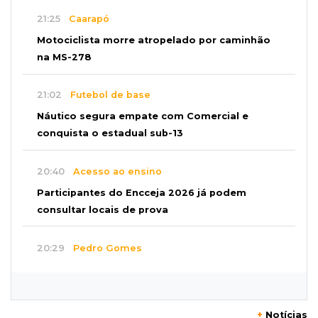
21:25
Caarapó
Motociclista morre atropelado por caminhão
na MS-278
21:02
Futebol de base
Náutico segura empate com Comercial e
conquista o estadual sub-13
20:40
Acesso ao ensino
Participantes do Encceja 2026 já podem
consultar locais de prova
20:29
Pedro Gomes
Jovem morre baleado e suspeita envolve
disputa entre facções rivais
+
Notícias