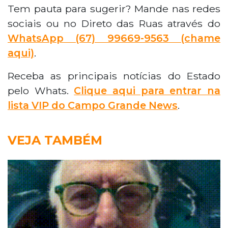
Tem pauta para sugerir? Mande nas redes
sociais ou no Direto das Ruas através do
WhatsApp
(67) 99669-9563 (chame
aqui)
.
Receba as principais notícias do Estado
pelo Whats.
Clique aqui para entrar na
lista VIP do Campo Grande News
.
VEJA TAMBÉM