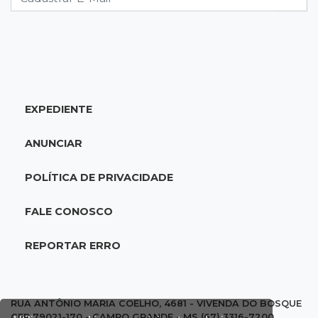
16:24
Área de Preservação
Justiça condena empresário por construção
de usina hidrelétrica ilegal em APP
EXPEDIENTE
16:15
Sem oxigênio
Trabalhadores passam mal dentro de caixa-
ANUNCIAR
d'água em obra do Belas Artes
POLÍTICA DE PRIVACIDADE
16:08
Regularização
Detran oferece serviços de transferência e
FALE CONOSCO
emissão de documentos em mega feirão
REPORTAR ERRO
15:57
Atenção
Anvisa barra “emagrecedores” sem registro e
alerta para testosterona falsificada
RUA ANTÔNIO MARIA COELHO, 4681 - VIVENDA DO BOSQUE
CEP 79021-170 - CAMPO GRANDE - MS (67) 3316-7200