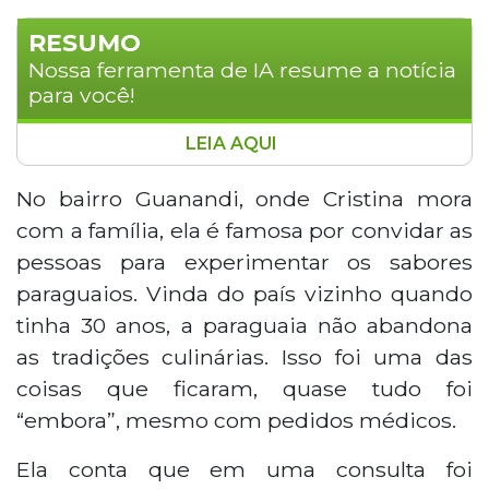
RESUMO
Nossa ferramenta de IA resume a notícia
para você!
LEIA AQUI
No Dia do Povo Paraguaio, celebrado em
14 de maio, duas imigrantes paraguaias
No bairro Guanandi, onde Cristina mora
residentes no bairro Guanandi, em
com a família, ela é famosa por convidar as
Campo Grande, mostram como a
pessoas para experimentar os sabores
culinária mantém vivas as tradições do
paraguaios. Vinda do país vizinho quando
país de origem. Cristina Velasques, de 57
tinha 30 anos, a paraguaia não abandona
anos, e Maria Nélida, de 56, preservam
receitas como tortilha, chipa e vori vori,
as tradições culinárias. Isso foi uma das
transmitidas de geração em geração,
coisas que ficaram, quase tudo foi
como forma de manter a identidade
“embora”, mesmo com pedidos médicos.
cultural mesmo longe do Paraguai.
Ela conta que em uma consulta foi