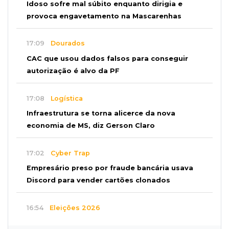
Idoso sofre mal súbito enquanto dirigia e
provoca engavetamento na Mascarenhas
17:09
Dourados
CAC que usou dados falsos para conseguir
autorização é alvo da PF
17:08
Logística
Infraestrutura se torna alicerce da nova
economia de MS, diz Gerson Claro
17:02
Cyber Trap
Empresário preso por fraude bancária usava
Discord para vender cartões clonados
16:54
Eleições 2026
Continuidade ou alternância: a oposição