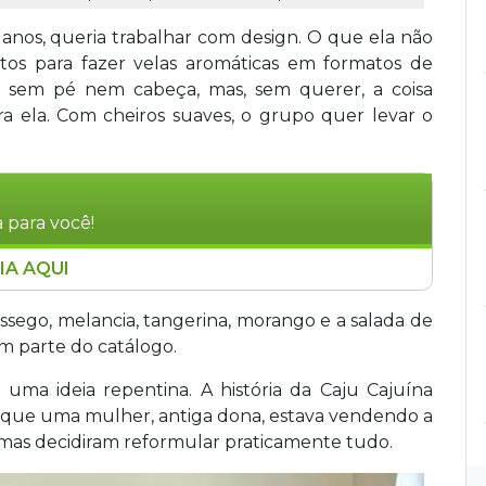
 anos, queria trabalhar com design. O que ela não
tos para fazer velas aromáticas em formatos de
ce sem pé nem cabeça, mas, sem querer, a coisa
ra ela. Com cheiros suaves, o grupo quer levar o
 para você!
IA AQUI
sformaram a compra de uma marca de velas em
rtesanais com cera vegetal de coco, essência
êssego, melancia, tangerina, morango e a salada de
na. Com fragrâncias inspiradas em frutas
em parte do catálogo.
eiras da cidade e vende velas a partir de R$ 50. O
a ideia repentina. A história da Caju Cajuína
nvencer o cliente a comprar, não a produção em
que uma mulher, antiga dona, estava vendendo a
 mas decidiram reformular praticamente tudo.