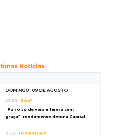
ltimas Notícias
DOMINGO, 09 DE AGOSTO
23:00
Será?
“Forró só de véio e tereré sem
graça”, rondoniense detona Capital
21:53
Homenagem