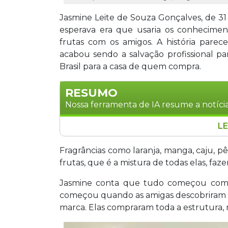
Jasmine Leite de Souza Gonçalves, de 31
esperava era que usaria os conhecimen
frutas com os amigos. A história pare
acabou sendo a salvação profissional pa
Brasil para a casa de quem compra.
RESUMO
Nossa ferramenta de IA resume a notícia
LE
Quatro amigas de Campo Grande tran
negócio próprio. A Caju produz velas a
Fragrâncias como laranja, manga, caju, p
premium e pavio de algodão, sem parafi
frutas, que é a mistura de todas elas, faz
brasileiras, a marca participa de duas f
Jasmine conta que tudo começou com um
maior desafio, segundo as sócias, é co
começou quando as amigas descobriram 
si.
marca. Elas compraram toda a estrutura,