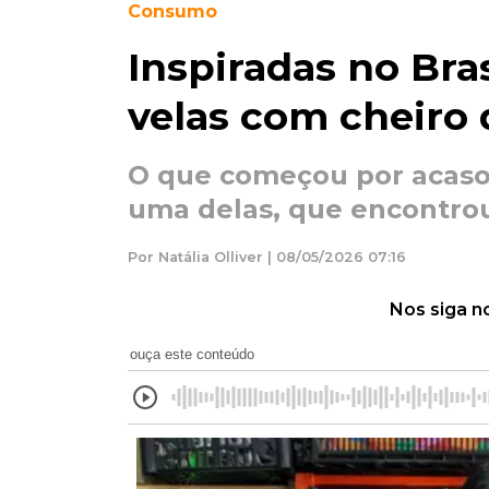
Consumo
Inspiradas no Bra
velas com cheiro d
O que começou por acaso
uma delas, que encontrou
Por Natália Olliver | 08/05/2026 07:16
Nos siga n
ouça este conteúdo