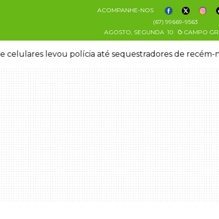
ACOMPANHE-NOS
(67) 99669-9563
AGOSTO, SEGUNDA
10
CAMPO GR
res de recém-nascida