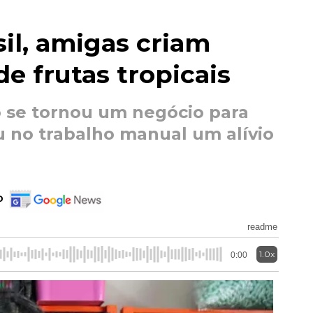
sil, amigas criam
e frutas tropicais
 se tornou um negócio para
 no trabalho manual um alívio
o
readme
1.0x
0:00