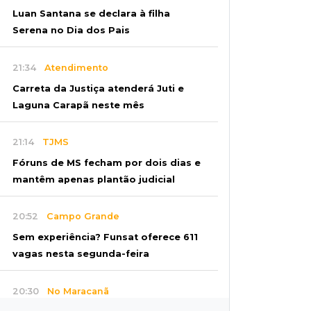
Luan Santana se declara à filha
Serena no Dia dos Pais
21:34
Atendimento
Carreta da Justiça atenderá Juti e
Laguna Carapã neste mês
21:14
TJMS
Fóruns de MS fecham por dois dias e
mantêm apenas plantão judicial
20:52
Campo Grande
Sem experiência? Funsat oferece 611
vagas nesta segunda-feira
20:30
No Maracanã