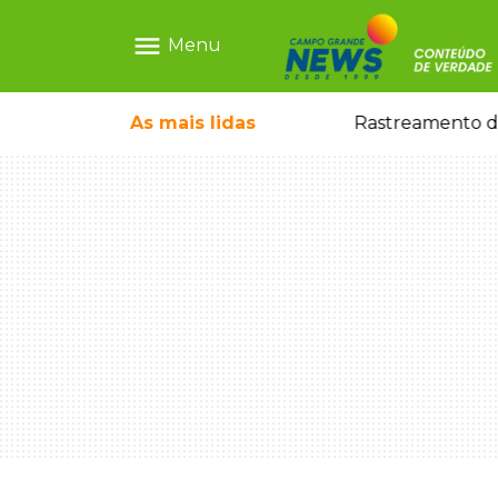
menu
Menu
streamento de celulares levou polícia até sequestrado
As mais
lidas