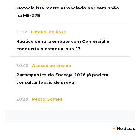
Motociclista morre atropelado por caminhão
na MS-278
21:02
Futebol de base
Náutico segura empate com Comercial e
conquista o estadual sub-13
20:40
Acesso ao ensino
Participantes do Encceja 2026 já podem
consultar locais de prova
20:29
Pedro Gomes
Jovem morre baleado e suspeita envolve
disputa entre facções rivais
+
Notícias
20:01
Futebol feminino