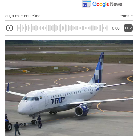
ouça este conteúdo
readme
1.0x
0:00