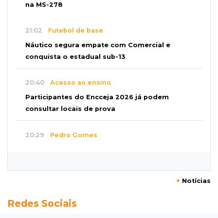
na MS-278
21:02
Futebol de base
Náutico segura empate com Comercial e
conquista o estadual sub-13
20:40
Acesso ao ensino
Participantes do Encceja 2026 já podem
consultar locais de prova
20:29
Pedro Gomes
Jovem morre baleado e suspeita envolve
disputa entre facções rivais
+
Notícias
20:01
Futebol feminino
Redes Sociais
Pantanal treina em Goiânia antes de jogo que
vale acesso inédito à Série A2