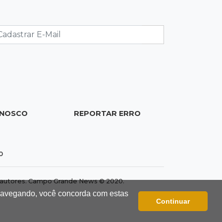
dentro da imaginação de Scalise
07:45
José Marques
Agosto no Bosque reúne esporte,
cultura e prêmios
07:33
Agenda
Riedel vai a Brasília para reunião no
ONOSCO
REPORTAR ERRO
Ministério do Meio Ambiente
0
dos autores. Campo Grande News © 2020.
 navegando, você concorda com estas
Continuar