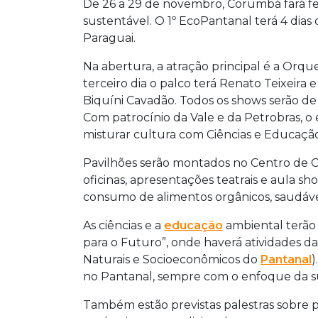
De 26 a 29 de novembro, Corumbá fará fe
sustentável. O 1º EcoPantanal terá 4 dias 
Paraguai.
Na abertura, a atração principal é a Orq
terceiro dia o palco terá Renato Teixeir
Biquíni Cavadão. Todos os shows serão de
Com patrocínio da Vale e da Petrobras, o
misturar cultura com Ciências e Educaçã
Pavilhões serão montados no Centro de
oficinas, apresentações teatrais e aula 
consumo de alimentos orgânicos, saudávei
As ciências e a
educação
ambiental terão
para o Futuro”, onde haverá atividades d
Naturais e Socioeconômicos do
Pantanal
)
no Pantanal, sempre com o enfoque da su
Também estão previstas palestras sobre p