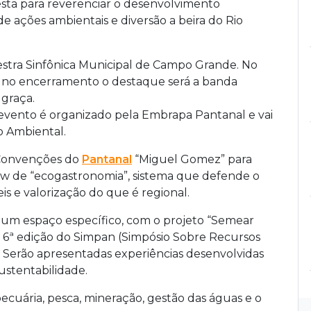
sta para reverenciar o desenvolvimento
de ações ambientais e diversão a beira do Rio
uestra Sinfônica Municipal de Campo Grande. No
a e no encerramento o destaque será a banda
 graça.
 evento é organizado pela Embrapa Pantanal e vai
o Ambiental.
 Convenções do
Pantanal
“Miguel Gomez” para
show de “ecogastronomia”, sistema que defende o
s e valorização do que é regional.
 um espaço específico, com o projeto “Semear
a 6ª edição do Simpan (Simpósio Sobre Recursos
. Serão apresentadas experiências desenvolvidas
stentabilidade.
ecuária, pesca, mineração, gestão das águas e o