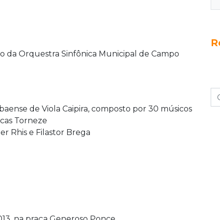
R
ão da Orquestra Sinfônica Municipal de Campo
aense de Viola Caipira, composto por 30 músicos
ucas Torneze
er Rhis e Filastor Brega
013, na praça Generoso Ponce.