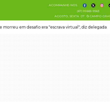
ACOMPANHE-NOS
(67) 99669-9563
AGOSTO, SEXTA
07
CAMPO GRA
 morreu em desafio era "escrava virtual", diz delegada