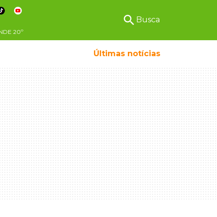
search
Busca
NDE
20º
Últimas notícias