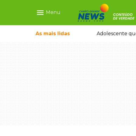
menu
Menu
rquiteto dos projetos fora do comum
As mais
lidas
Adolescente que