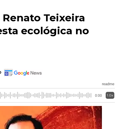
 Renato Teixeira
sta ecológica no
o
readme
1.0x
0:00