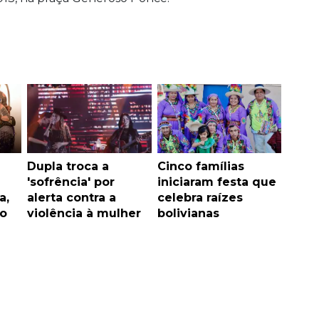
Dupla troca a
Cinco famílias
'sofrência' por
iniciaram festa que
a,
alerta contra a
celebra raízes
no
violência à mulher
bolivianas