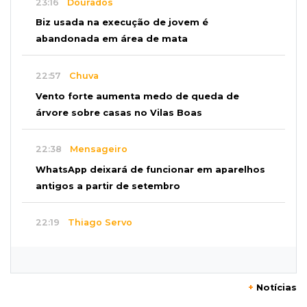
23:16
Dourados
Biz usada na execução de jovem é
abandonada em área de mata
22:57
Chuva
Vento forte aumenta medo de queda de
árvore sobre casas no Vilas Boas
22:38
Mensageiro
WhatsApp deixará de funcionar em aparelhos
antigos a partir de setembro
22:19
Thiago Servo
Sertanejo desiste de ação de R$ 12 milhões
por pagar pensão sem ser pai
+
Notícias
21:50
Balcão de empregos