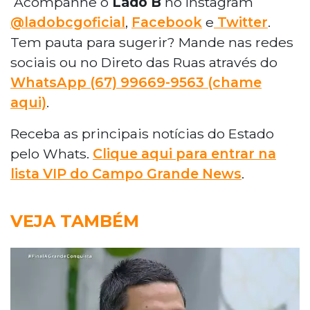
Acompanhe o
Lado B
no Instagram
@ladobcgoficial
,
Facebook
e
Twitter
.
Tem pauta para sugerir? Mande nas redes
sociais ou no Direto das Ruas através do
WhatsApp
(67) 99669-9563 (chame
aqui)
.
Receba as principais notícias do Estado
pelo Whats.
Clique aqui para entrar na
lista VIP do Campo Grande News
.
VEJA TAMBÉM