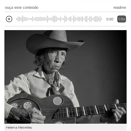
ouça este conteúdo
readme
1.0x
0:00
Helena Meirelles