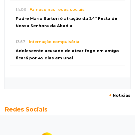
14:03
Famoso nas redes sociais
Padre Mario Sartori é atração da 24ª Festa de
Nossa Senhora da Abadia
13:57
Internação compulsória
Adolescente acusado de atear fogo em amigo
ficará por 45 dias em Unei
13:46
"Descaracterizado"
Após emendas, prefeitura vai reformular
projeto de mudanças nas leis tributárias
+
Notícias
13:40
Indústria
Redes Sociais
Mineração ganha força, gera mais empregos e
impulsiona exportações de MS