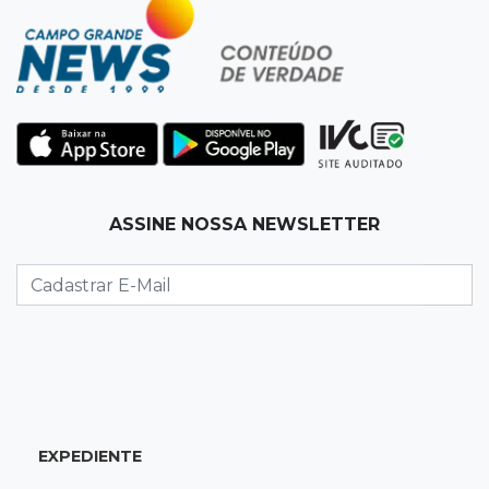
13:34
Rio Verde do MT
Um dia após matar companheira, homem se
entrega e acaba preso por feminicídio
13:25
Nova Ala
Hospital de Câncer inaugura 20 leitos de UTI e
amplia capacidade para pacientes
ASSINE NOSSA NEWSLETTER
13:17
Depoimento contraditório
Recém-nascida desaparecida foi entregue
para pagar dívida do pai com facção
13:08
Investigação
Filha denuncia coronel da reserva da PM por
estupros desde infância
EXPEDIENTE
13:00
Artigos