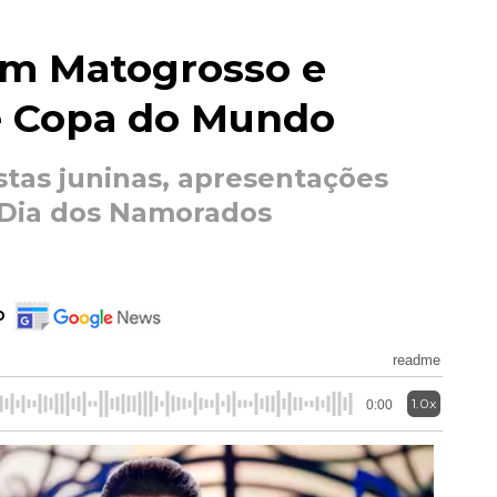
em Matogrosso e
 e Copa do Mundo
stas juninas, apresentações
 Dia dos Namorados
o
readme
1.0x
0:00