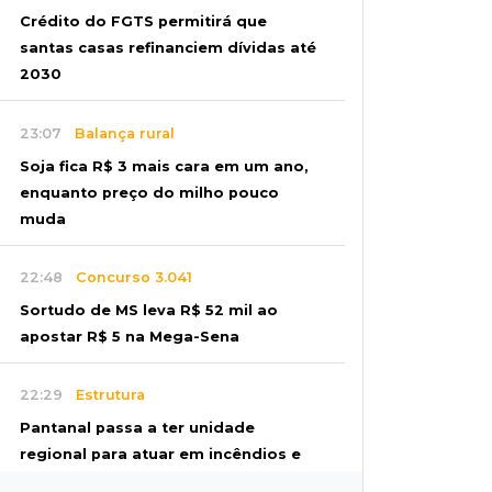
Crédito do FGTS permitirá que
santas casas refinanciem dívidas até
2030
23:07
Balança rural
Soja fica R$ 3 mais cara em um ano,
enquanto preço do milho pouco
muda
22:48
Concurso 3.041
Sortudo de MS leva R$ 52 mil ao
apostar R$ 5 na Mega-Sena
22:29
Estrutura
Pantanal passa a ter unidade
regional para atuar em incêndios e
desmate