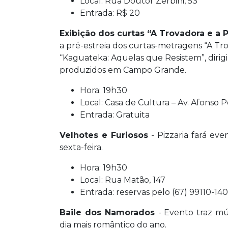
Local: Rua Doutor Zerbini, 53
Entrada: R$ 20
Exibição dos curtas “A Trovadora e a 
a pré-estreia dos curtas-metragens “A Tro
“Kaguateka: Aquelas que Resistem”, dirig
produzidos em Campo Grande.
Hora: 19h30
Local: Casa de Cultura – Av. Afonso 
Entrada: Gratuita
Velhotes e Furiosos
- Pizzaria fará ev
sexta-feira.
Hora: 19h30
Local: Rua Matão, 147
Entrada: reservas pelo (67) 99110-14
Baile dos Namorados
- Evento traz m
dia mais romântico do ano.