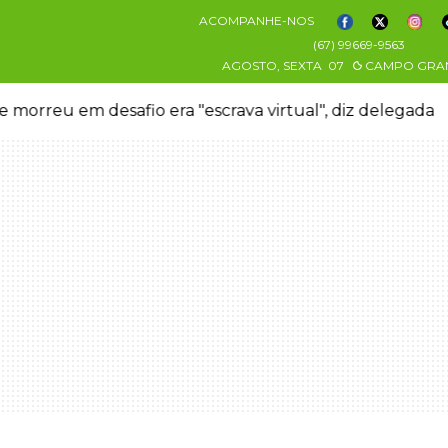
ACOMPANHE-NOS
(67) 99669-9563
AGOSTO, SEXTA
07
CAMPO GRA
 morreu em desafio era "escrava virtual", diz delegada