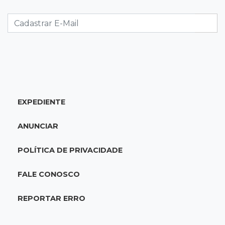
Boletim mostra que julho teve chuva irregular
e déficit em grande parte de MS
18:02
Ideb
Ensino Fundamental melhora em Campo
Grande, Dourados e Corumbá
EXPEDIENTE
17:51
Arsenal Oculto
Preso em operação da PF no ano passado
ANUNCIAR
volta a ser alvo por comércio de armas
POLÍTICA DE PRIVACIDADE
17:42
Bonito
Justiça manda periciar obra construída perto
FALE CONOSCO
da Gruta do Lago Azul
REPORTAR ERRO
17:42
Fronteira
PRF encontra 420 kg de cocaína em fundo