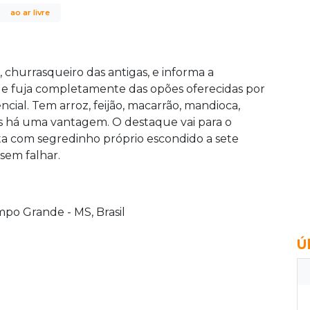
ao ar livre
churrasqueiro das antigas, e informa a
que fuja completamente das opões oferecidas por
encial. Tem arroz, feijão, macarrão, mandioca,
as há uma vantagem. O destaque vai para o
eita com segredinho próprio escondido a sete
 sem falhar.
po Grande - MS, Brasil
Ú