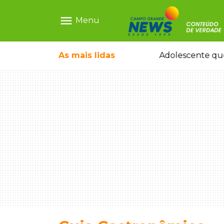
menu
Menu
 tomando ruas em temporal no interior
As mais
lidas
Adolescente que