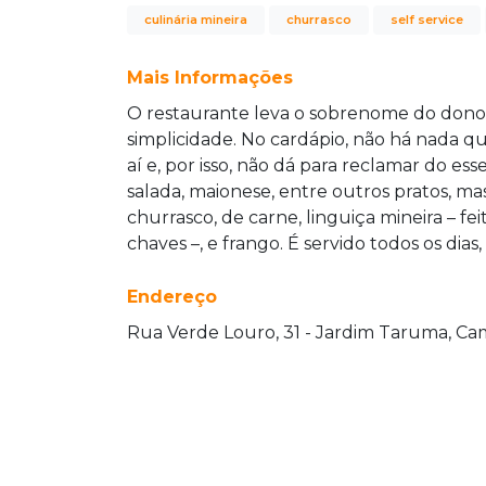
culinária mineira
churrasco
self service
Mais Informações
O restaurante leva o sobrenome do dono, 
simplicidade. No cardápio, não há nada 
aí e, por isso, não dá para reclamar do ess
salada, maionese, entre outros pratos, m
churrasco, de carne, linguiça mineira – f
chaves –, e frango. É servido todos os dias,
Endereço
Rua Verde Louro, 31 - Jardim Taruma, Cam