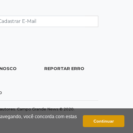
12:13
Velório
Amigos se despedem de Scalise e
recordam criatividade sem limites
12:03
"Os 100 do PCC"
Trajetória de membros do PCC
revela presença em metade dos
presídios de MS
ONOSCO
REPORTAR ERRO
11:54
Trânsito
Motorista bêbado e sem CNH é preso
por homicídio
0
11:41
Finanças
dos autores. Campo Grande News © 2020.
Presença feminina em títulos
 navegando, você concorda com estas
financeiros eleva a R$ 3,29 bi
Continuar
aplicações de MS