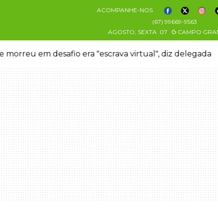
ACOMPANHE-NOS
(67) 99669-9563
AGOSTO, SEXTA
07
CAMPO GRA
 morreu em desafio era "escrava virtual", diz delegada