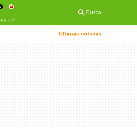
search
Busca
NDE
20º
Últimas notícias