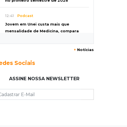
no primeiro semestre de 2026
12:41
Podcast
Jovem em Unei custa mais que
mensalidade de Medicina, compara
secretário
+
Notícias
12:37
Ao lado de viatura
Esposa de motociclista morto chega
edes Sociais
primeiro ao acidente e é amparada
pela mãe
ASSINE NOSSA NEWSLETTER
12:21
Agosto Lilás
Adriane relata violência política e
reforça combate à violência contra
mulheres