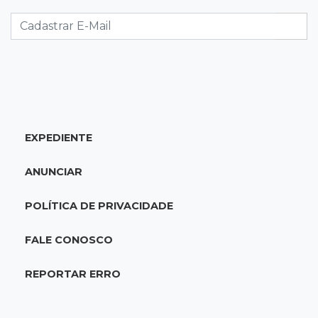
Caminhão tomba e trava trânsito após
acidente com F-1000 na Av. Heráclito
18:46
Futsal de base
Rodada de estreia da Copa Pelezinho soma 35
gols em quatro jogos
EXPEDIENTE
18:28
Concurso 3.042
Mega-Sena sorteia neste domingo prêmio
ANUNCIAR
acumulado em R$ 165 milhões
POLÍTICA DE PRIVACIDADE
18:05
Energia renovável
FALE CONOSCO
Produção de biodiesel cresce 32% em MS e
supera 31 milhões de litros
REPORTAR ERRO
17:44
100º caso
Suspeito de roubo morre ao reagir à