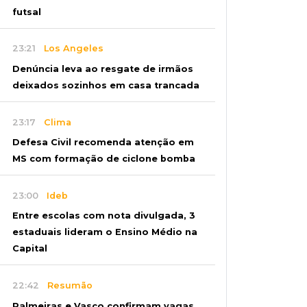
futsal
23:21
Los Angeles
Denúncia leva ao resgate de irmãos
deixados sozinhos em casa trancada
23:17
Clima
Defesa Civil recomenda atenção em
MS com formação de ciclone bomba
23:00
Ideb
Entre escolas com nota divulgada, 3
estaduais lideram o Ensino Médio na
Capital
22:42
Resumão
Palmeiras e Vasco confirmam vagas