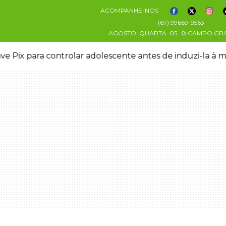
ACOMPANHE-NOS
(67) 99669-9563
AGOSTO, QUARTA
05
CAMPO GR
ve Pix para controlar adolescente antes de induzi-la à 