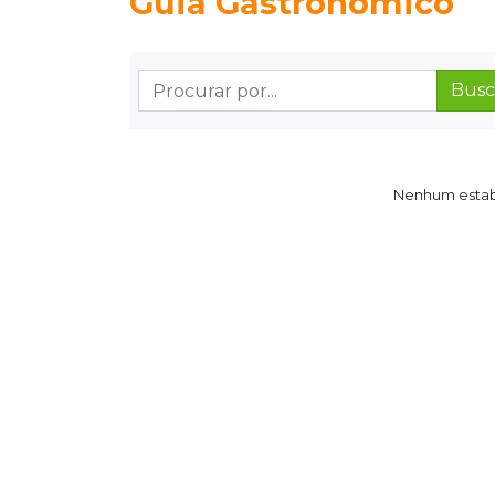
Guia Gastronômico
Busc
Nenhum estab