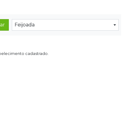
ar
Feijoada
elecimento cadastrado.