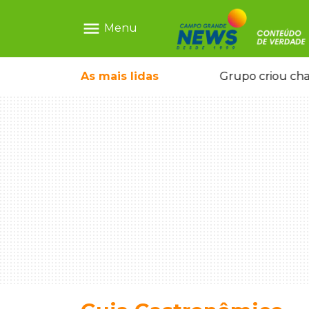
menu
Menu
icape deixou 4 mortos e 8 feridos
As mais
lidas
Grupo criou cha