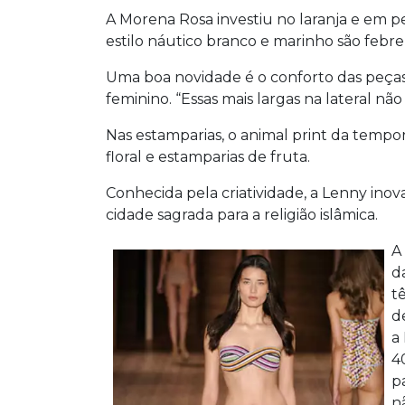
A Morena Rosa investiu no laranja e em pe
estilo náutico branco e marinho são febre
Uma boa novidade é o conforto das peças.
feminino. “Essas mais largas na lateral 
Nas estamparias, o animal print da temp
floral e estamparias de fruta.
Conhecida pela criatividade, a Lenny in
cidade sagrada para a religião islâmica.
A
d
t
d
a
4
p
n