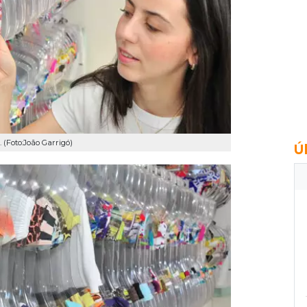
 (Foto:João Garrigó)
Ú