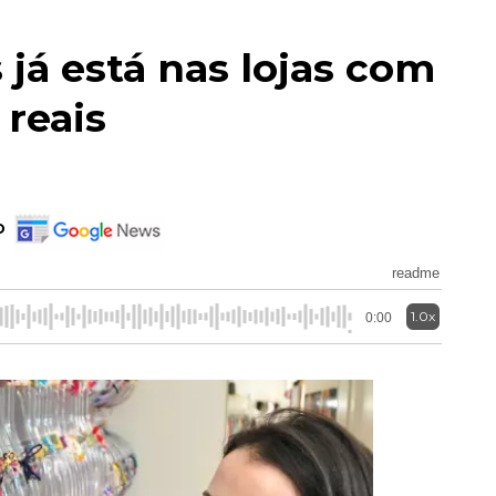
 já está nas lojas com
 reais
o
readme
1.0x
0:00