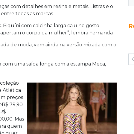
ças com detalhes em resina e metais. Listras e o
 entre todas as marcas.
R
 Biquíni com calcinha larga caiu no gosto
não apertam o corpo da mulher”, lembra Fernanda.
orada de moda, vem ainda na versão mixada com o
ova com uma saída longa com a estampa Meca,
 coleção
a Atlética
êm preços
eR$ 79,90
 R$
00,00. Mas
ara quem
ão quer