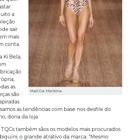
astar
uito a
oleção
ode sair
em mais
m conta.
a Ki Bela,
om
abricação
rópria,
odas as
Maiô Cia. Marítima.
eças são
nspiradas
samos as tendências com base nos desfile do
o, dona da loja.
os TQCs também sãos os modelos mais procurados.
biquíni, o grande atrativo da marca. “Mesmo