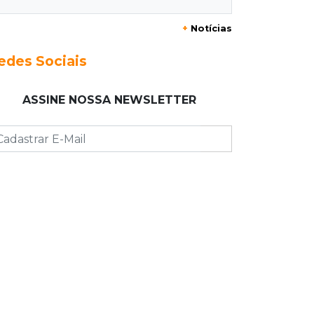
+
Notícias
23:17
Clima
Defesa Civil recomenda atenção em
edes Sociais
MS com formação de ciclone bomba
ASSINE NOSSA NEWSLETTER
23:00
Ideb
Entre escolas com nota divulgada, 3
estaduais lideram o Ensino Médio na
Capital
22:57
Chapadão do Sul
Homem é baleado após apontar
revólver para policiais militares
22:42
Resumão
Palmeiras e Vasco confirmam vagas
nas quartas da Copa do Brasil