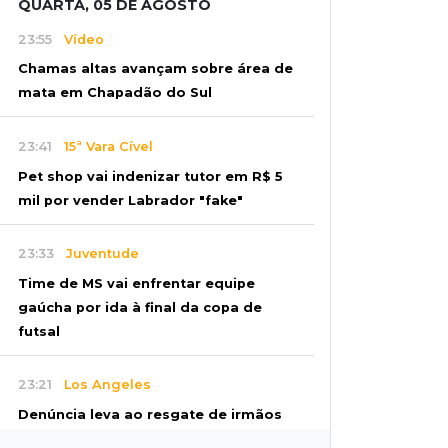
QUARTA, 05 DE AGOSTO
23:55
Vídeo
Chamas altas avançam sobre área de
mata em Chapadão do Sul
23:41
15ª Vara Cível
Pet shop vai indenizar tutor em R$ 5
mil por vender Labrador "fake"
23:33
Juventude
Time de MS vai enfrentar equipe
gaúcha por ida à final da copa de
futsal
23:21
Los Angeles
Denúncia leva ao resgate de irmãos
deixados sozinhos em casa trancada