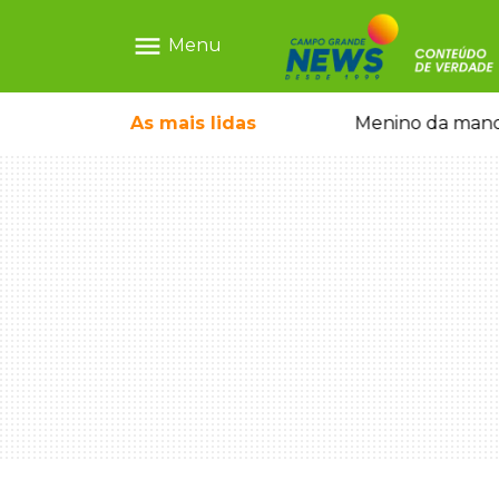
menu
Menu
ce o filho queimado
As mais
Menino da mandioca cresceu na C
lidas