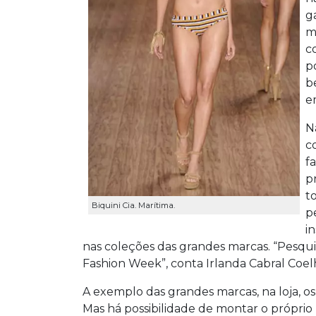
g
m
c
p
b
e
N
c
f
p
t
Biquini Cia. Marítima.
p
i
nas coleções das grandes marcas. “Pesqui
Fashion Week”, conta Irlanda Cabral Coelh
A exemplo das grandes marcas, na loja, 
Mas há possibilidade de montar o próprio 