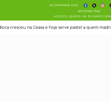
ACOMPANHE-NOS
(67) 99669-9563
AGOSTO, QUINTA
06
CAMPO GR
easa e hoje serve pastel a quem madruga
Grupo cri