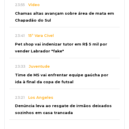
23:55
Vídeo
Chamas altas avançam sobre área de mata em
Chapadão do Sul
23:41
15ª Vara Cível
Pet shop vai indenizar tutor em R$ 5 mil por
vender Labrador "fake"
23:33
Juventude
Time de MS vai enfrentar equipe gaúcha por
ida à final da copa de futsal
23:21
Los Angeles
Denúncia leva ao resgate de irmãos deixados
sozinhos em casa trancada
23:17
Clima