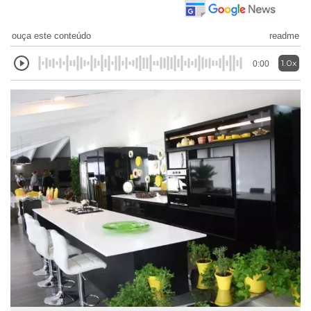
ouça este conteúdo
readme
1.0x
0:00