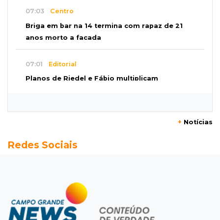
07:03
Centro
Briga em bar na 14 termina com rapaz de 21
anos morto a facada
07:01
Editorial
Planos de Riedel e Fábio multiplicam
promessas, mas deixam a conta para depois
07:00
Agendão
+
Notícias
Domingo é dia de Festival do Sobá e feiras em
Redes Sociais
homenagem aos pais
SÁBADO, 08 DE AGOSTO
22:04
Resumão
Fluminense segura Botafogo no clássico e
Coritiba bate a Chapecoense