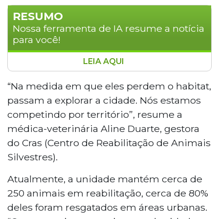
RESUMO
Nossa ferramenta de IA resume a notícia
para você!
LEIA AQUI
O avanço urbano em Campo Grande tem
forçado animais silvestres a invadir áreas
“Na medida em que eles perdem o habitat,
urbanas, resultando em frequentes
passam a explorar a cidade. Nós estamos
resgates. Somente neste ano, foram
competindo por território”, resume a
registrados casos de tamanduás, porcos-
médica-veterinária Aline Duarte, gestora
espinhos e jibóias em locais como
do Cras (Centro de Reabilitação de Animais
shoppings e residências. A médica-
veterinária Aline Duarte, gestora do
Silvestres).
Centro de Reabilitação de Animais
Atualmente, a unidade mantém cerca de
Silvestres, destaca que 80% dos 250
animais em reabilitação foram
250 animais em reabilitação, cerca de 80%
resgatados em áreas urbanas. A
deles foram resgatados em áreas urbanas.
demanda por resgates aumentou com o