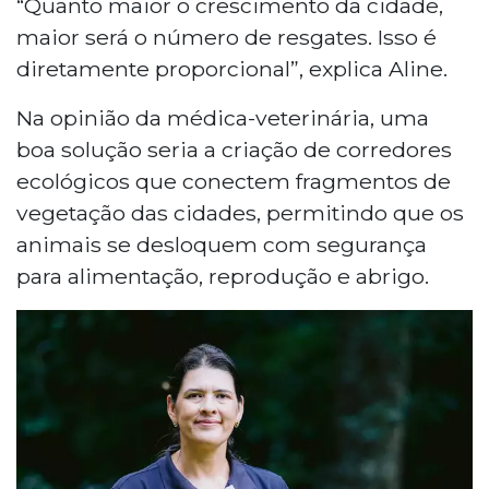
“Quanto maior o crescimento da cidade,
crescimento da cidade, levando à criação
maior será o número de resgates. Isso é
de um centro de triagem em Três
Lagoas. Aline observa que a maioria dos
diretamente proporcional”, explica Aline.
resgates envolve aves, muitas vítimas do
Na opinião da médica-veterinária, uma
tráfico. No Cras, os animais passam por
triagem e tratamento, com alguns
boa solução seria a criação de corredores
necessitando de anos para reabilitação. A
ecológicos que conectem fragmentos de
equipe do centro foi ampliada desde
vegetação das cidades, permitindo que os
2017, permitindo a realização de
animais se desloquem com segurança
atendimentos clínicos e cirurgias
para alimentação, reprodução e abrigo.
complexas.