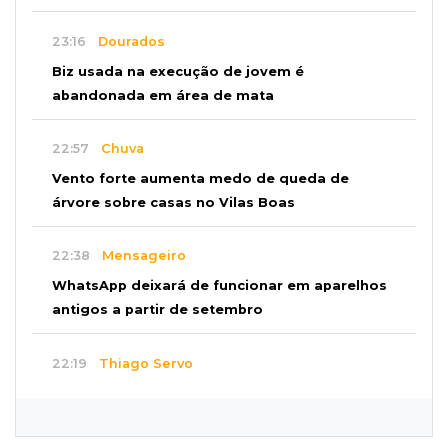
23:16
Dourados
Biz usada na execução de jovem é
abandonada em área de mata
22:57
Chuva
Vento forte aumenta medo de queda de
árvore sobre casas no Vilas Boas
22:38
Mensageiro
WhatsApp deixará de funcionar em aparelhos
antigos a partir de setembro
22:19
Thiago Servo
Sertanejo desiste de ação de R$ 12 milhões
por pagar pensão sem ser pai